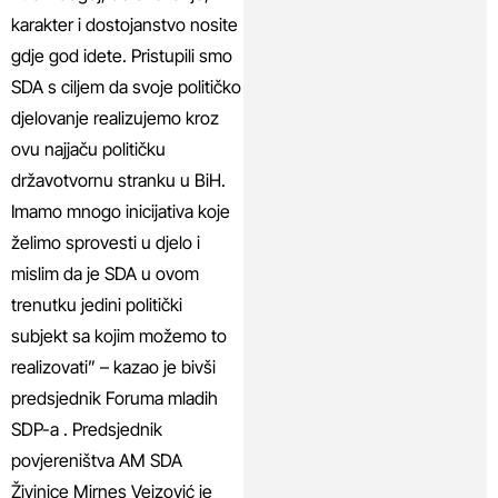
karakter i dostojanstvo nosite
gdje god idete. Pristupili smo
SDA s ciljem da svoje političko
djelovanje realizujemo kroz
ovu najjaču političku
državotvornu stranku u BiH.
Imamo mnogo inicijativa koje
želimo sprovesti u djelo i
mislim da je SDA u ovom
trenutku jedini politički
subjekt sa kojim možemo to
realizovati” – kazao je bivši
predsjednik Foruma mladih
SDP-a . Predsjednik
povjereništva AM SDA
Živinice Mirnes Vejzović je