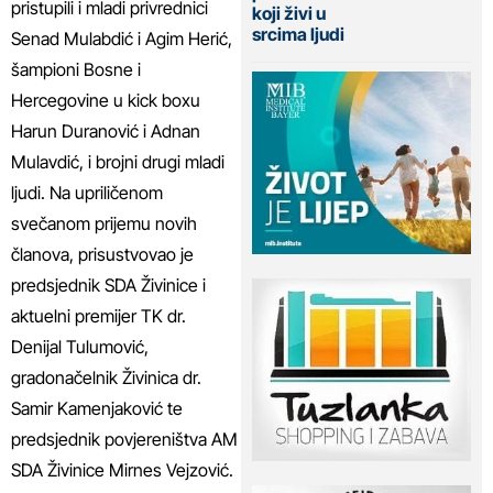
pristupili i mladi privrednici
koji živi u
srcima ljudi
Senad Mulabdić i Agim Herić,
šampioni Bosne i
Hercegovine u kick boxu
Harun Duranović i Adnan
Mulavdić, i brojni drugi mladi
ljudi. Na upriličenom
svečanom prijemu novih
članova, prisustvovao je
predsjednik SDA Živinice i
aktuelni premijer TK dr.
Denijal Tulumović,
gradonačelnik Živinica dr.
Samir Kamenjaković te
predsjednik povjereništva AM
SDA Živinice Mirnes Vejzović.