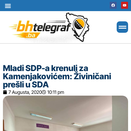
Uslovi korištenja
Terms of use
Politika kolačića
Cookie Policy
Mladi SDP-a krenuli za
Kamenjakovićem: Živiničani
prešli u SDA
7 Augusta, 2020
10:11 pm