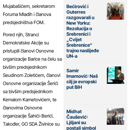
Mujabašićem, sekretarom
Bećirović i
Guterres
Foruma Mladih i članova
razgovarali u
predsjedništva FOM.
New Yorku:
Rezolucija o
Srebrenici i
Pored njih, Stranci
„Cvijet
Demokratske Akcije su
Srebrenice“
trajno naslijeđe
pristupili članovi Osnovne
UN-a
organizacije Barice na čelu sa
bivšim predsjednikom
Samir
Seudinom Zoletićem, članovi
Imamović: Naš
cilj je evropski
Osnovne organizacije Šerići
put BiH
sa bivšim predsjednikom
Kemalom Kametovićem, te
članovima Osnovne
Midhat
organizacije Šahići-Berići.
Čaušević:
Ljiljani su
Također, GO SDA Živinice su
postali simbol