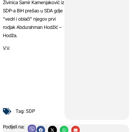
Živinica Samir Kamenjaković iz
SDP-a BiH prešao u SDA gdje
“vedri i oblači” njegov prvi
rodjak Abdurahman Hodžić –
Hodža.
V.V.
Tag:
SDP
Podijeli na: