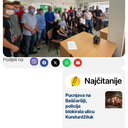
Podijeli na:
Najčitanije
Pucnjava na
Baščaršiji,
policija
blokirala ulicu
Kundurdžiluk