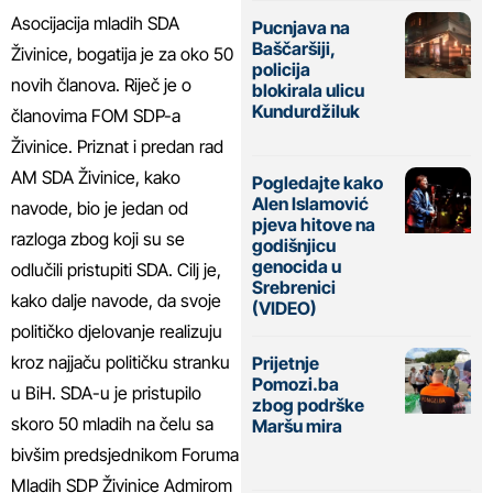
Asocijacija mladih SDA
Pucnjava na
Baščaršiji,
Živinice, bogatija je za oko 50
policija
novih članova. Riječ je o
blokirala ulicu
Kundurdžiluk
članovima FOM SDP-a
Živinice. Priznat i predan rad
AM SDA Živinice, kako
Pogledajte kako
Alen Islamović
navode, bio je jedan od
pjeva hitove na
razloga zbog koji su se
godišnjicu
genocida u
odlučili pristupiti SDA. Cilj je,
Srebrenici
kako dalje navode, da svoje
(VIDEO)
političko djelovanje realizuju
kroz najjaču političku stranku
Prijetnje
Pomozi.ba
u BiH. SDA-u je pristupilo
zbog podrške
skoro 50 mladih na čelu sa
Maršu mira
bivšim predsjednikom Foruma
Mladih SDP Živinice Admirom