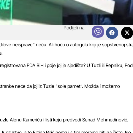
Podijeli na:
“Fadilove neisprave” neću. Ali hoću o autogolu koji je sopstvenoj str
a.
egistrovana PDA BiH i gdje joj je sjedište? U Tuzli ili Repniku, Pod
te stranke neće da joj iz Tuzle “sole pamet”. Možda i možemo
Tuzle Alenu Kameriću i listi koju predvodi Senad Mehmedinović.
ukavstvo, a to Elzina Pirić nema i s tim moramo biti na čisto. No,