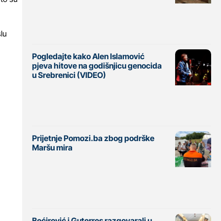
slu
Pogledajte kako Alen Islamović
pjeva hitove na godišnjicu genocida
u Srebrenici (VIDEO)
Prijetnje Pomozi.ba zbog podrške
Maršu mira
Bećirović i Guterres razgovarali u