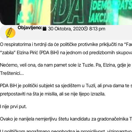
Objavljeno:
30 Oktobra, 2020
8:13 pm
O respiratorima i tvrdnji da će političke protivnike priključiti na 
“zabila” Elzina Pirić (PDA BiH) na jednom od predizbornih skupov
Nećemo, veli ona, da nam pamet sole iz Tuzle. Pa, Elzina, gdje je r
Treštenici…
PDA BiH je politički subjekt sa sjedištem u Tuzli, ali prva dama 
pretpostaviti na šta je mislila, ali se nije lijepo izrazila.
I nije prvi put.
Ovako je nanijela nemjerljivu štetu kandidatu za gradonačelnika 
U političkom angažmano neophodna je pronicljivost, vizionarstvo, l