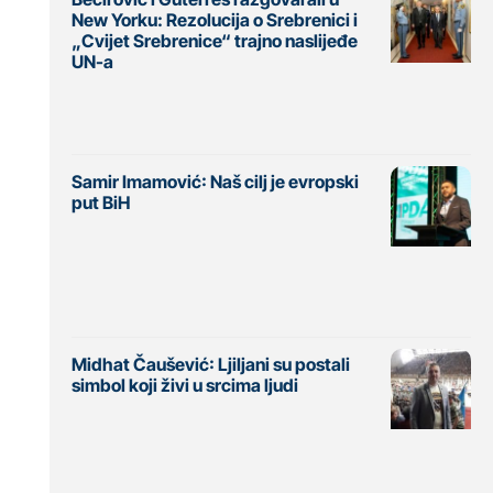
New Yorku: Rezolucija o Srebrenici i
„Cvijet Srebrenice“ trajno naslijeđe
UN-a
Samir Imamović: Naš cilj je evropski
put BiH
Midhat Čaušević: Ljiljani su postali
simbol koji živi u srcima ljudi