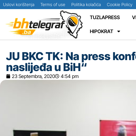
Uslovi korištenja
Terms of use
Politika kolačića
Cookie Policy
TUZLAPRESS
V
HIPOKRAT
JU BKC TK: Na press konf
naslijeđa u BiH“
23 Septembra, 2020
4:54 pm