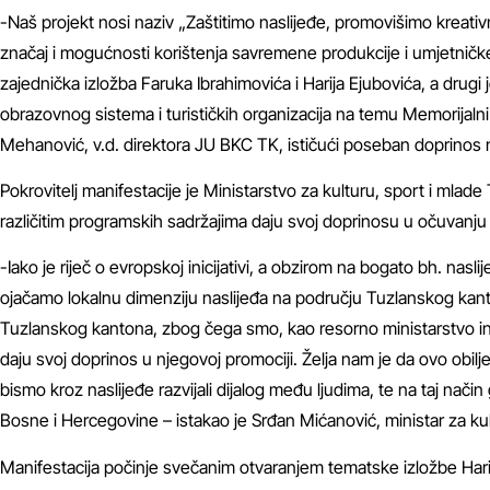
-Naš projekt nosi naziv „Zaštitimo naslijeđe, promovišimo kreati
značaj i mogućnosti korištenja savremene produkcije i umjetničke 
zajednička izložba Faruka Ibrahimovića i Harija Ejubovića, a drugi 
obrazovnog sistema i turističkih organizacija na temu Memorijalni
Mehanović, v.d. direktora JU BKC TK, ističući poseban doprinos na
Pokrovitelj manifestacije je Ministarstvo za kulturu, sport i mlade 
različitim programskih sadržajima daju svoj doprinosu u očuvanju
-Iako je riječ o evropskoj inicijativi, a obzirom na bogato bh. na
ojačamo lokalnu dimenziju naslijeđa na području Tuzlanskog kanto
Tuzlanskog kantona, zbog čega smo, kao resorno ministarstvo inic
daju svoj doprinos u njegovoj promociji. Želja nam je da ovo obilj
bismo kroz naslijeđe razvijali dijalog među ljudima, te na taj način
Bosne i Hercegovine – istakao je Srđan Mićanović, ministar za kul
Manifestacija počinje svečanim otvaranjem tematske izložbe Harija