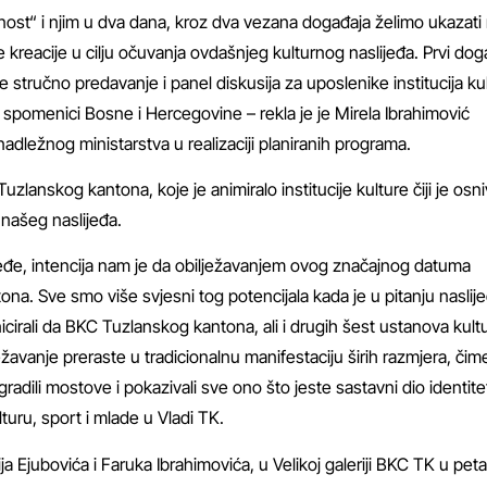
vnost“ i njim u dva dana, kroz dva vezana događaja želimo ukazati
kreacije u cilju očuvanja ovdašnjeg kulturnog naslijeđa. Prvi doga
je stručno predavanje i panel diskusija za uposlenike institucija ku
 spomenici Bosne i Hercegovine – rekla je je Mirela Ibrahimović
dležnog ministarstva u realizaciji planiranih programa.
Tuzlanskog kantona, koje je animiralo institucije kulture čiji je osn
 našeg naslijeđa.
slijeđe, intencija nam je da obilježavanjem ovog značajnog datuma
na. Sve smo više svjesni tog potencijala kada je u pitanju naslij
irali da BKC Tuzlanskog kantona, ali i drugih šest ustanova kult
ežavanje preraste u tradicionalnu manifestaciju širih razmjera, čim
 gradili mostove i pokazivali sve ono što jeste sastavni dio identite
turu, sport i mlade u Vladi TK.
 Ejubovića i Faruka Ibrahimovića, u Velikoj galeriji BKC TK u peta