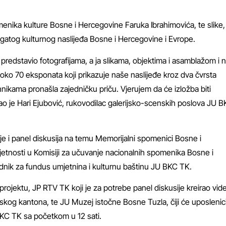
menika kulture Bosne i Hercegovine Faruka Ibrahimovića, te slike,
 bogatog kulturnog naslijeđa Bosne i Hercegovine i Evrope.
e predstavio fotografijama, a ja slikama, objektima i asamblažom i
ži oko 70 eksponata koji prikazuje naše naslijeđe kroz dva čvrsta
ehnikama pronašla zajedničku priču. Vjerujem da će izložba biti
ao je Hari Ejubović, rukovodilac galerijsko-scenskih poslova JU 
je i panel diskusija na temu Memorijalni spomenici Bosne i
mjetnosti u Komisiji za učuvanje nacionalnih spomenika Bosne i
adnik za fundus umjetnina i kulturnu baštinu JU BKC TK.
 projektu, JP RTV TK koji je za potrebe panel diskusije kreirao vid
kog kantona, te JU Muzej istočne Bosne Tuzla, čiji će uposlenici 
 BKC TK sa početkom u 12 sati.