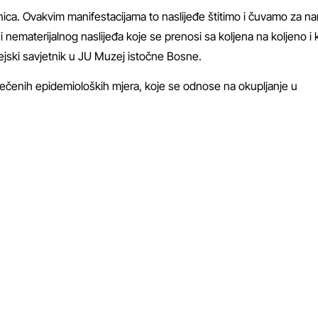
ednica. Ovakvim manifestacijama to naslijeđe štitimo i čuvamo za n
nematerijalnog naslijeđa koje se prenosi sa koljena na koljeno i k
ejski savjetnik u JU Muzej istočne Bosne.
zrečenih epidemioloških mjera, koje se odnose na okupljanje u