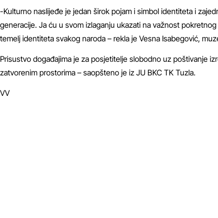
-Kulturno naslijeđe je jedan širok pojam i simbol identiteta i zaj
generacije. Ja ću u svom izlaganju ukazati na važnost pokretnog i 
temelj identiteta svakog naroda – rekla je Vesna Isabegović, muz
Prisustvo događajima je za posjetitelje slobodno uz poštivanje i
zatvorenim prostorima – saopšteno je iz JU BKC TK Tuzla.
VV