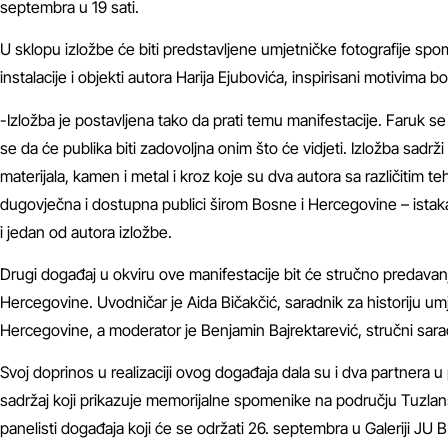
septembra u 19 sati.
U sklopu izložbe će biti predstavljene umjetničke fotografije spo
instalacije i objekti autora Harija Ejubovića, inspirisani motivima
-Izložba je postavljena tako da prati temu manifestacije. Faruk s
se da će publika biti zadovoljna onim što će vidjeti. Izložba sadr
materijala, kamen i metal i kroz koje su dva autora sa različitim t
dugovječna i dostupna publici širom Bosne i Hercegovine – istak
i jedan od autora izložbe.
Drugi događaj u okviru ove manifestacije bit će stručno predavan
Hercegovine. Uvodničar je Aida Bičakčić, saradnik za historiju u
Hercegovine, a moderator je Benjamin Bajrektarević, stručni sar
Svoj doprinos u realizaciji ovog događaja dala su i dva partnera u
sadržaj koji prikazuje memorijalne spomenike na području Tuzlans
panelisti događaja koji će se održati 26. septembra u Galeriji JU