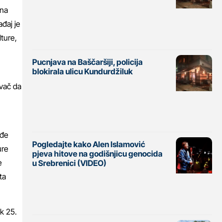
 na
đaj je
lture,
Pucnjava na Baščaršiji, policija
blokirala ulicu Kundurdžiluk
ivač da
eđe
Pogledajte kako Alen Islamović
ure
pjeva hitove na godišnjicu genocida
e
u Srebrenici (VIDEO)
ta
k 25.