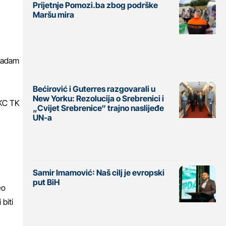
Prijetnje Pomozi.ba zbog podrške
Maršu mira
 nadam
Bećirović i Guterres razgovarali u
New Yorku: Rezolucija o Srebrenici i
BKC TK
„Cvijet Srebrenice“ trajno naslijeđe
UN-a
Samir Imamović: Naš cilj je evropski
put BiH
eo
biti