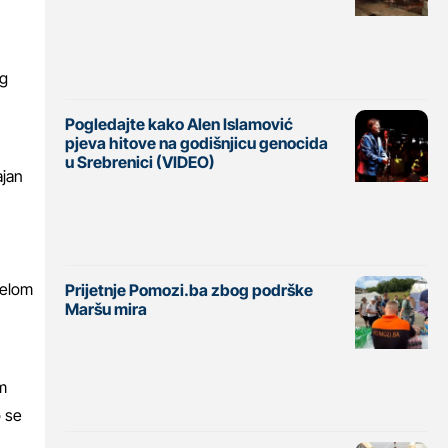
og
Pogledajte kako Alen Islamović
pjeva hitove na godišnjicu genocida
u Srebrenici (VIDEO)
ajan
 gelom
Prijetnje Pomozi.ba zbog podrške
Maršu mira
im
o se