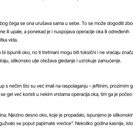
, zbog čega se ona urušava sama u sebe. To se može dogoditi zb
e ili upale, a ponekad je i nuspojava operacije oka ili određenih
tka vida.
ko bi ispunili oko, no ti tretmani mogu biti toksični i ne vraćaju znač
niraju, silikonsko ulje otežava gledanje i uzrokuje zamućenje.
istup s nečim što su već imali na raspolaganju – jeftinim, prozirnim
 se gel već koristi u nekim vrstama operacija oka, tim ga je počeo
ina. Njezino desno oko, koje je propadalo, ispunjeno je silikonsk
zgužvalo se poput papirnate vrećice”. Nekoliko godina kasnije, ist