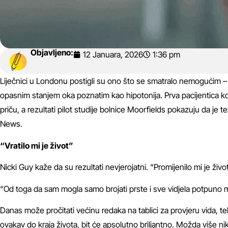
Objavljeno:
12 Januara, 2026
1:36 pm
Liječnici u Londonu postigli su ono što se smatralo nemogućim – uspje
opasnim stanjem oka poznatim kao hipotonija. Prva pacijentica koja 
priču, a rezultati pilot studije bolnice Moorfields pokazuju da je
News
.
“Vratilo mi je život”
Nicki Guy kaže da su rezultati nevjerojatni. “Promijenilo mi je živo
“Od toga da sam mogla samo brojati prste i sve vidjela potpuno mu
Danas može pročitati većinu redaka na tablici za provjeru vida, t
ovakav do kraja života, bit će apsolutno briljantno. Možda više ni