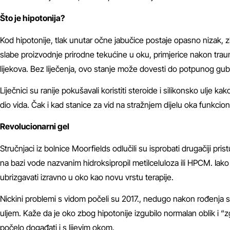
Što je hipotonija?
Kod hipotonije, tlak unutar očne jabučice postaje opasno nizak
slabe proizvodnje prirodne tekućine u oku, primjerice nakon traum
lijekova. Bez liječenja, ovo stanje može dovesti do potpunog gubi
Liječnici su ranije pokušavali koristiti steroide i silikonsko ulje ka
dio vida. Čak i kad stanice za vid na stražnjem dijelu oka funkcio
Revolucionarni gel
Stručnjaci iz bolnice Moorfields odlučili su isprobati drugačiji pr
na bazi vode nazvanim hidroksipropil metilceluloza ili HPCM. Iako
ubrizgavati izravno u oko kao novu vrstu terapije.
Nickini problemi s vidom počeli su 2017., nedugo nakon rođenja s
uljem. Kaže da je oko zbog hipotonije izgubilo normalan oblik i “
počelo događati i s lijevim okom.