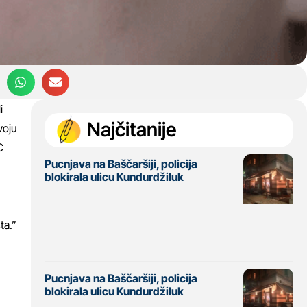
i
Najčitanije
voju
C
Pucnjava na Baščaršiji, policija
blokirala ulicu Kundurdžiluk
ta.”
Pucnjava na Baščaršiji, policija
blokirala ulicu Kundurdžiluk