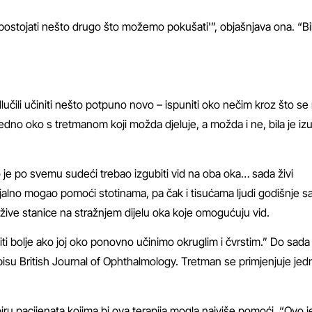
 postojati nešto drugo što možemo pokušati'”, objašnjava ona. “B
dlučili učiniti nešto potpuno novo – ispuniti oko nečim kroz što s
edno oko s tretmanom koji možda djeluje, a možda i ne, bila je iz
ko je po svemu sudeći trebao izgubiti vid na oba oka… sada živi
ijalno mogao pomoći stotinama, pa čak i tisućama ljudi godišnje 
držive stanice na stražnjem dijelu oka koje omogućuju vid.
 biti bolje ako joj oko ponovno učinimo okruglim i čvrstim.” Do sada 
sopisu British Journal of Ophthalmology. Tretman se primjenjuje je
ru pacijenata kojima bi ova terapija mogla najviše pomoći. “Ovo j