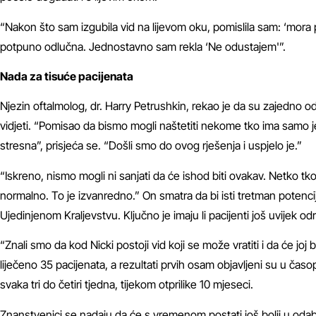
“Nakon što sam izgubila vid na lijevom oku, pomislila sam: ‘mora
potpuno odlučna. Jednostavno sam rekla ‘Ne odustajem'”.
Nada za tisuće pacijenata
Njezin oftalmolog, dr. Harry Petrushkin, rekao je da su zajedno o
vidjeti. “Pomisao da bismo mogli naštetiti nekome tko ima samo j
stresna”, prisjeća se. “Došli smo do ovog rješenja i uspjelo je.”
“Iskreno, nismo mogli ni sanjati da će ishod biti ovakav. Netko t
normalno. To je izvanredno.” On smatra da bi isti tretman potenc
Ujedinjenom Kraljevstvu. Ključno je imaju li pacijenti još uvijek o
“Znali smo da kod Nicki postoji vid koji se može vratiti i da će joj
liječeno 35 pacijenata, a rezultati prvih osam objavljeni su u ča
svaka tri do četiri tjedna, tijekom otprilike 10 mjeseci.
Znanstvenici se nadaju da će s vremenom postati još bolji u odabi