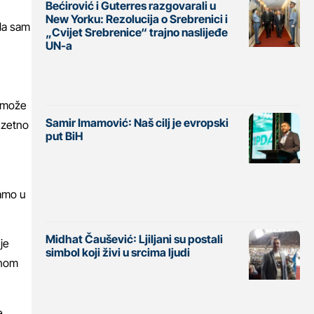
Bećirović i Guterres razgovarali u
New Yorku: Rezolucija o Srebrenici i
ila sam
„Cvijet Srebrenice“ trajno naslijeđe
UN-a
e može
Samir Imamović: Naš cilj je evropski
uzetno
put BiH
samo u
Midhat Čaušević: Ljiljani su postali
je
simbol koji živi u srcima ljudi
dnom
e