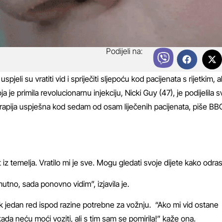
Podijeli na:
li su vratiti vid i spriječiti sljepoću kod pacijenata s rijetkim, al
je primila revolucionarnu injekciju, Nicki Guy (47), je podijelila s
 terapija uspješna kod sedam od osam liječenih pacijenata, piše
BB
t iz temelja. Vratilo mi je sve. Mogu gledati svoje dijete kako odras
tno, sada ponovno vidim”, izjavila je.
ek jedan red ispod razine potrebne za vožnju. “Ako mi vid ostane
kada neću moći voziti, ali s tim sam se pomirila!” kaže ona.