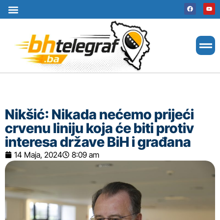
Uslovi korištenja
Terms of use
Politika kolačića
Cookie Policy
Nikšić: Nikada nećemo prijeći
crvenu liniju koja će biti protiv
interesa države BiH i građana
14 Maja, 2024
8:09 am