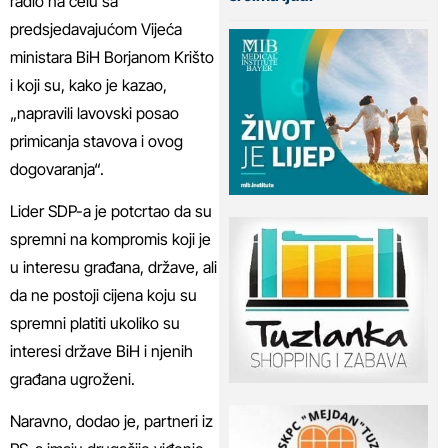
radio na čelu sa
predsjedavajućom Vijeća
ministara BiH Borjanom Krišto
i koji su, kako je kazao,
„napravili lavovski posao
primicanja stavova i ovog
dogovaranja“.
Lider SDP-a je potcrtao da su
spremni na kompromis koji je
u interesu građana, države, ali
da ne postoji cijena koju su
spremni platiti ukoliko su
interesi države BiH i njenih
građana ugroženi.
Naravno, dodao je, partneri iz