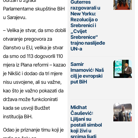
Guterres
razgovarali u
Parlamentarne skupštine BiH
New Yorku:
u Sarajevu.
Rezolucija o
Srebrenici i
– Velika je stvar, da smo dobili
„Cvijet
Srebrenice“
otvaranje pregovora za
trajno naslijeđe
članstvo u EU, velika je stvar
UN-a
da smo od 113 dogovorili 110
Samir
mjera iz Plana reformi – kazao
Imamović: Naš
je Nikšić i dodao da tri mjere
cilj je evropski
put BiH
nisu usvojene, ali su važne,
kao što je važno pokazati da
država može funkcionirati
Midhat
kada se usvoji Budžet
Čaušević:
institucija BiH.
Ljiljani su
postali simbol
Odao je priznanje timu koji je
koji živi u
srcima ljudi