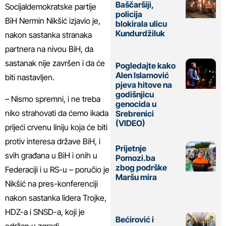
Baščaršiji,
Socijaldemokratske partije
policija
BiH Nermin Nikšić izjavio je,
blokirala ulicu
Kundurdžiluk
nakon sastanka stranaka
partnera na nivou BiH, da
sastanak nije završen i da će
Pogledajte kako
Alen Islamović
biti nastavljen.
pjeva hitove na
godišnjicu
– Nismo spremni, i ne treba
genocida u
niko strahovati da ćemo ikada
Srebrenici
(VIDEO)
prijeći crvenu liniju koja će biti
protiv interesa države BiH, i
Prijetnje
svih građana u BiH i onih u
Pomozi.ba
zbog podrške
Federaciji i u RS-u – poručio je
Maršu mira
Nikšić na pres-konferenciji
nakon sastanka lidera Trojke,
HDZ-a i SNSD-a, koji je
Bećirović i
održan u zgradi