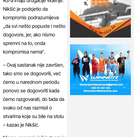
RS-a imaju drugačije viđenje.
Nikšić je podsjetio da
kompromis podrazumijeva
„da svi nešto popuste i nešto
dogovore, jer, ako nismo
spremni na to, onda
kompromisa nema“.
– Ovaj sastanak nije završen,
tako smo se dogovorili, već
ćemo u narednom periodu
ponovo se dogovoriti kada
ćemo razgovarati, do tada da
svako od nas razmisli o
stvarima koje su bile na stolu
– kazao je Nikšić.