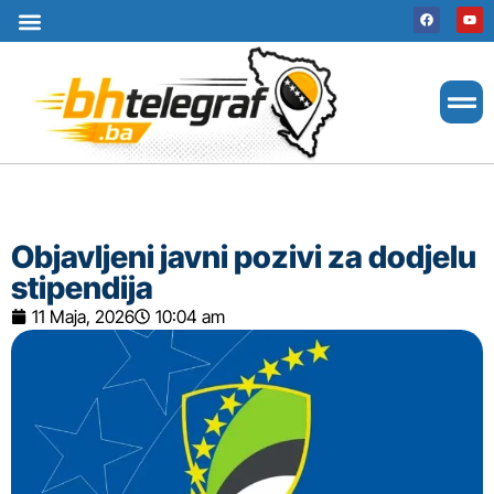
Uslovi korištenja
Terms of use
Politika kolačića
Cookie Policy
Objavljeni javni pozivi za dodjelu
stipendija
11 Maja, 2026
10:04 am