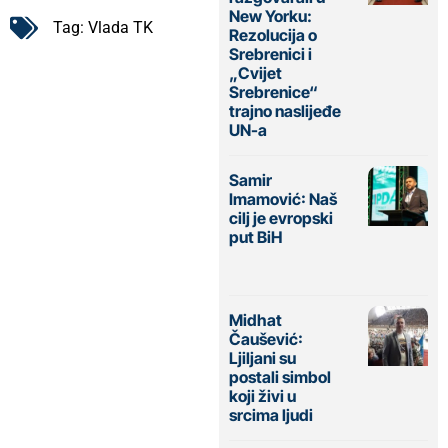
New Yorku:
Tag:
Vlada TK
Rezolucija o
Srebrenici i
„Cvijet
Srebrenice“
trajno naslijeđe
UN-a
Samir
Imamović: Naš
cilj je evropski
put BiH
Midhat
Čaušević:
Ljiljani su
postali simbol
koji živi u
srcima ljudi