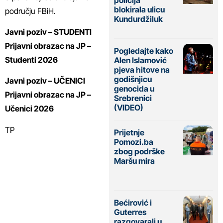
policija
blokirala ulicu
području FBiH.
Kundurdžiluk
Javni poziv – STUDENTI
Prijavni obrazac na JP –
Pogledajte kako
Studenti 2026
Alen Islamović
pjeva hitove na
godišnjicu
Javni poziv – UČENICI
genocida u
Prijavni obrazac na JP –
Srebrenici
(VIDEO)
Učenici 2026
TP
Prijetnje
Pomozi.ba
zbog podrške
Maršu mira
Bećirović i
Guterres
razgovarali u