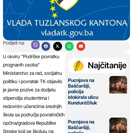
Podijeli na:
U okviru “Podrške povratku
Najčitanije
prognanih osoba”
Ministarstvo za rad, socijalnu
Pucnjava na
politiku i povratak TK objavilo
Baščaršiji,
je javne pozive za dodjelu
policija
blokirala ulicu
stipendija studentima i
Kundurdžiluk
redovnim učenicima srednjih
škola sa područja povratničkih
Pucnjava na
općina/gradova Republike
Baščaršiji,
Srpske koji se školuju na