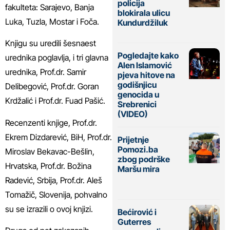
policija
fakulteta: Sarajevo, Banja
blokirala ulicu
Luka, Tuzla, Mostar i Foča.
Kundurdžiluk
Knjigu su uredili šesnaest
Pogledajte kako
urednika poglavlja, i tri glavna
Alen Islamović
urednika, Prof.dr. Samir
pjeva hitove na
godišnjicu
Delibegović, Prof.dr. Goran
genocida u
Krdžalić i Prof.dr. Fuad Pašić.
Srebrenici
(VIDEO)
Recenzenti knjige, Prof.dr.
Ekrem Dizdarević, BiH, Prof.dr.
Prijetnje
Pomozi.ba
Miroslav Bekavac-Bešlin,
zbog podrške
Hrvatska, Prof.dr. Božina
Maršu mira
Radević, Srbija, Prof.dr. Aleš
Tomažič, Slovenija, pohvalno
su se izrazili o ovoj knjizi.
Bećirović i
Guterres