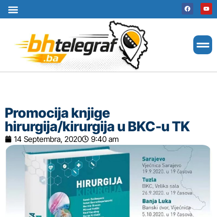
Uslovi korištenja
Terms of use
Politika kolačića
Cookie Policy
Promocija knjige
hirurgija/kirurgija u BKC-u TK
14 Septembra, 2020
9:40 am