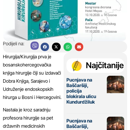
Podijeli na:
Hirurgija/Kirurgija prva je
Najčitanije
bosanskohercegovačka
knjiga hirurgije čiji su izdavači
Pucnjava na
Dobra Knjiga, Sarajevo i
Baščaršiji,
Udruženje endoskopskih
policija
blokirala ulicu
hirurga u Bosni i Hercegovini.
Kundurdžiluk
Nastala je kroz saradnju
profesora hirurgije sa pet
Pucnjava na
državnih medicinskih
Baščaršiji,