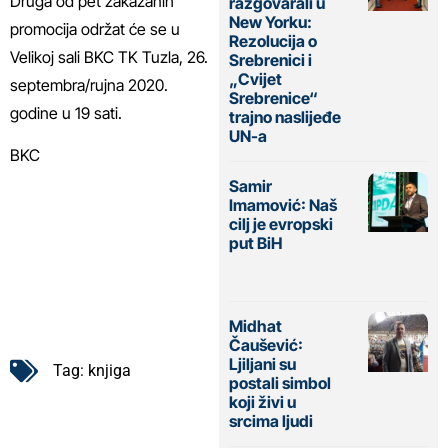
Druga od pet zakazanih
razgovarali u
New Yorku:
promocija održat će se u
Rezolucija o
Velikoj sali BKC TK Tuzla, 26.
Srebrenici i
„Cvijet
septembra/rujna 2020.
Srebrenice“
godine u 19 sati.
trajno naslijeđe
UN-a
BKC
Samir
Imamović: Naš
cilj je evropski
put BiH
Midhat
Čaušević:
Ljiljani su
Tag:
knjiga
postali simbol
koji živi u
srcima ljudi