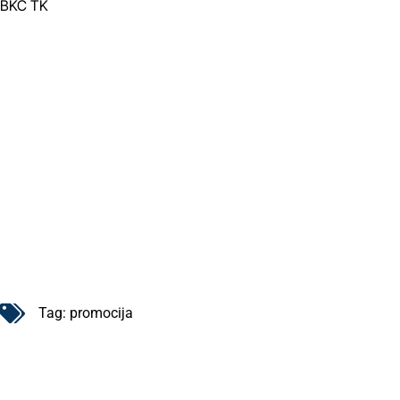
BKC TK
Tag:
promocija