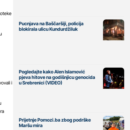
ioteke
Pucnjava na Baščaršiji, policija
blokirala ulicu Kundurdžiluk
 u
Pogledajte kako Alen Islamović
pjeva hitove na godišnjicu genocida
ovali i
u Srebrenici (VIDEO)
u
ora
Prijetnje Pomozi.ba zbog podrške
Maršu mira