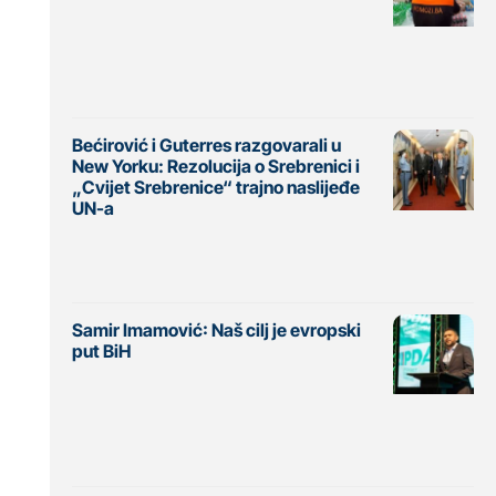
Bećirović i Guterres razgovarali u
New Yorku: Rezolucija o Srebrenici i
„Cvijet Srebrenice“ trajno naslijeđe
UN-a
Samir Imamović: Naš cilj je evropski
put BiH