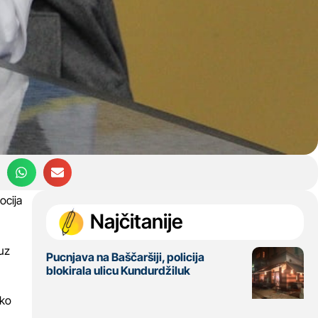
ocija
Najčitanije
uz
Pucnjava na Baščaršiji, policija
blokirala ulicu Kundurdžiluk
jko