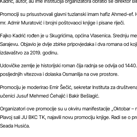
Kadrić, autor, au ime institucija organizatora obratio se direktor
Promociji su prisustvovali glavni tuzlanski imam hafiz Ahmed-ef. H
mr. Admir Muratović i brojni poštovaoci knjige i pisane riječi.
Fajko Kadrić rođen je u Skugrićima, općina Vlasenica. Srednju me
Sarajevu. Objavio je dvije zbirke pripovjedaka i dva romana od ko
izdavaštvo za 2019. godinu.
Udovičke zemlje je historijski roman čija radnja se odvija od 1440
posljednjih vitezova i dolaska Osmanlija na ove prostore.
Promociju je moderirao Emir Šečić, sekretar Instituta za društvena
učenici Jusuf Mehmed Ćehajić i Bakir Bešlagić.
Organizatori ove promocije su u okviru manifestacije „Oktobar – m
Plavoj sali JU BKC TK, najavili novu promociju knjige. Radi se o pr
Seada Husića.