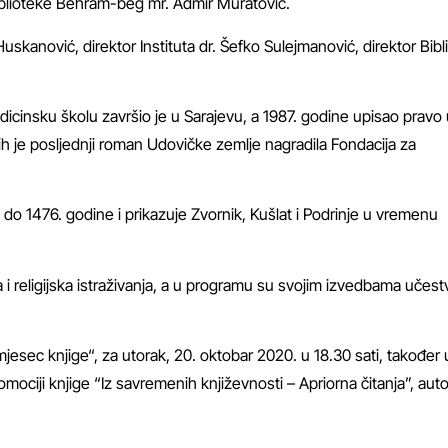
 Biblioteke Behram-beg mr. Admir Muratović.
uskanović, direktor Instituta dr. Šefko Sulejmanović, direktor Bibl
dicinsku školu završio je u Sarajevu, a 1987. godine upisao pravo
jih je posljednji roman Udovičke zemlje nagradila Fondacija za
. do 1476. godine i prikazuje Zvornik, Kušlat i Podrinje u vremenu
 i religijska istraživanja, a u programu su svojim izvedbama učestv
jesec knjige“, za utorak, 20. oktobar 2020. u 18.30 sati, također 
omociji knjige “Iz savremenih književnosti – Apriorna čitanja”, aut