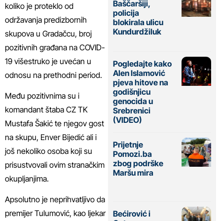
Baščaršiji,
koliko je proteklo od
policija
održavanja predizbornih
blokirala ulicu
Kundurdžiluk
skupova u Gradačcu, broj
pozitivnih građana na COVID-
19 višestruko je uvećan u
Pogledajte kako
Alen Islamović
odnosu na prethodni period.
pjeva hitove na
godišnjicu
Među pozitivnima su i
genocida u
komandant štaba CZ TK
Srebrenici
(VIDEO)
Mustafa Šakić te njegov gost
na skupu, Enver Bijedić ali i
Prijetnje
još nekoliko osoba koji su
Pomozi.ba
zbog podrške
prisustvovali ovim stranačkim
Maršu mira
okupljanjima.
Apsolutno je neprihvatljivo da
premijer Tulumović, kao ljekar
Bećirović i