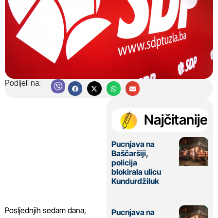
Podijeli na:
Najčitanije
Pucnjava na
Baščaršiji,
policija
blokirala ulicu
Kundurdžiluk
Posljednjih sedam dana,
Pucnjava na