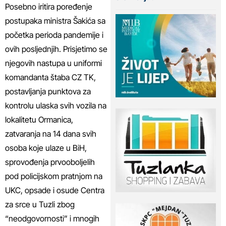
Posebno iritira poređenje
postupaka ministra Šakića sa
početka perioda pandemije i
ovih posljednjih. Prisjetimo se
njegovih nastupa u uniformi
komandanta štaba CZ TK,
postavljanja punktova za
kontrolu ulaska svih vozila na
lokalitetu Ormanica,
zatvaranja na 14 dana svih
osoba koje ulaze u BiH,
sprovođenja prvooboljelih
pod policijskom pratnjom na
UKC, opsade i osude Centra
za srce u Tuzli zbog
“neodgovornosti” i mnogih