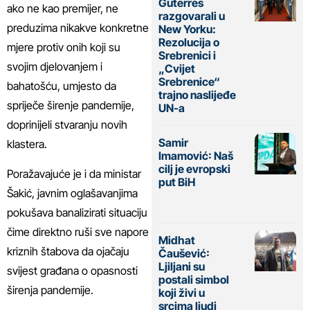
Guterres
ako ne kao premijer, ne
razgovarali u
preduzima nikakve konkretne
New Yorku:
Rezolucija o
mjere protiv onih koji su
Srebrenici i
svojim djelovanjem i
„Cvijet
Srebrenice“
bahatošću, umjesto da
trajno naslijeđe
spriječe širenje pandemije,
UN-a
doprinijeli stvaranju novih
Samir
klastera.
Imamović: Naš
cilj je evropski
Poražavajuće je i da ministar
put BiH
Šakić, javnim oglašavanjima
pokušava banalizirati situaciju
čime direktno ruši sve napore
Midhat
kriznih štabova da ojačaju
Čaušević:
Ljiljani su
svijest građana o opasnosti
postali simbol
širenja pandemije.
koji živi u
srcima ljudi