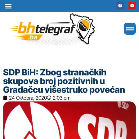
Uslovi korištenja
Terms of use
Politika kolačića
Cookie Policy
SDP BiH: Zbog stranačkih
skupova broj pozitivnih u
Gradačcu višestruko povećan
24 Oktobra, 2020
2:03 pm