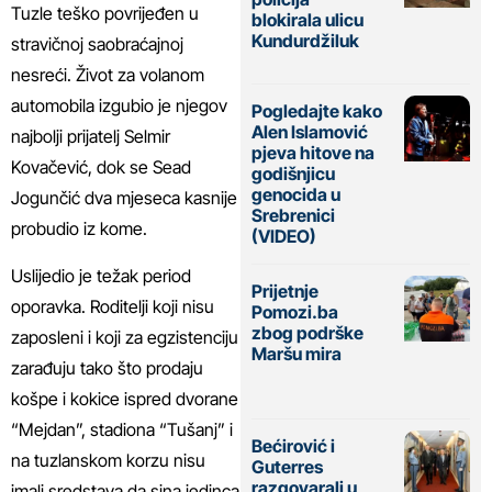
Tuzle teško povrijeđen u
blokirala ulicu
Kundurdžiluk
stravičnoj saobraćajnoj
nesreći. Život za volanom
automobila izgubio je njegov
Pogledajte kako
Alen Islamović
najbolji prijatelj Selmir
pjeva hitove na
Kovačević, dok se Sead
godišnjicu
genocida u
Jogunčić dva mjeseca kasnije
Srebrenici
probudio iz kome.
(VIDEO)
Uslijedio je težak period
Prijetnje
oporavka. Roditelji koji nisu
Pomozi.ba
zbog podrške
zaposleni i koji za egzistenciju
Maršu mira
zarađuju tako što prodaju
košpe i kokice ispred dvorane
“Mejdan”, stadiona “Tušanj” i
Bećirović i
na tuzlanskom korzu nisu
Guterres
razgovarali u
imali sredstava da sina jedinca