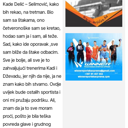
Kade Delić – Selimović, kako
bih rekao, na tretman. Bio
sam sa štakama, ono
četveronoške sam se kretao,
hodao sam ja i sam, ali teže.
Sad, kako ide oporavak ,sve
sam bliže da štake odbacim.
Sve je bolje, ali sve je to
zahvaljujući trenerima Kadi i
Dževadu, jer njih da nije, ja ne
znam kako bih stvarno. Ovdje
uvijek bude ostalih sportista i
oni mi pružaju podršku. Ali,
znam da ja to sve moram
proći, pošto je bila teška
povreda glave i grudnog