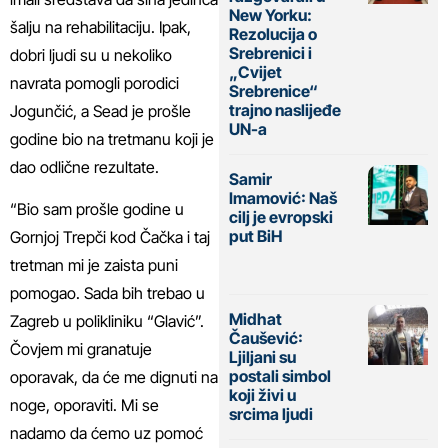
New Yorku:
šalju na rehabilitaciju. Ipak,
Rezolucija o
Srebrenici i
dobri ljudi su u nekoliko
„Cvijet
navrata pomogli porodici
Srebrenice“
trajno naslijeđe
Jogunčić, a Sead je prošle
UN-a
godine bio na tretmanu koji je
dao odlične rezultate.
Samir
Imamović: Naš
“Bio sam prošle godine u
cilj je evropski
put BiH
Gornjoj Trepči kod Čačka i taj
tretman mi je zaista puni
pomogao. Sada bih trebao u
Midhat
Zagreb u polikliniku “Glavić”.
Čaušević:
Čovjem mi granatuje
Ljiljani su
postali simbol
oporavak, da će me dignuti na
koji živi u
noge, oporaviti. Mi se
srcima ljudi
nadamo da ćemo uz pomoć