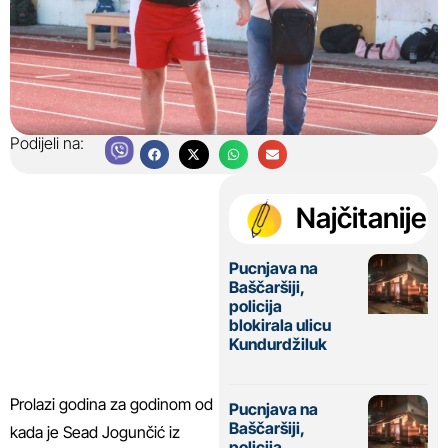
Podijeli na:
Najčitanije
Pucnjava na
Baščaršiji,
policija
blokirala ulicu
Kundurdžiluk
Prolazi godina za godinom od
Pucnjava na
Baščaršiji,
kada je Sead Jogunčić iz
policija