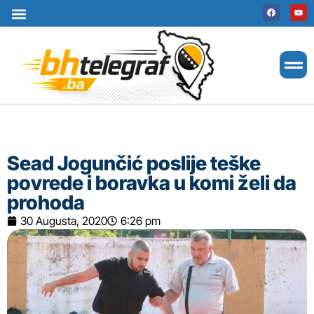
Uslovi korištenja
Terms of use
Politika kolačića
Cookie Policy
Sead Jogunčić poslije teške
povrede i boravka u komi želi da
prohoda
30 Augusta, 2020
6:26 pm