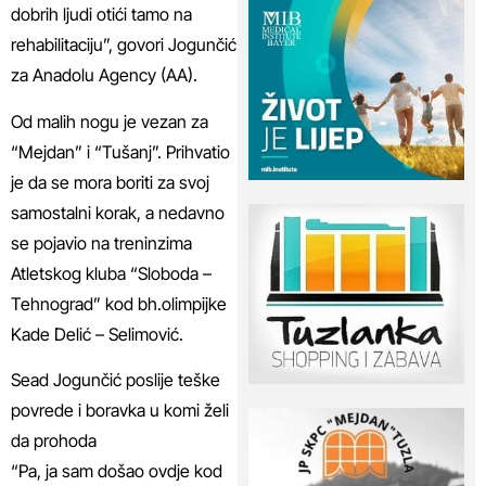
dobrih ljudi otići tamo na
rehabilitaciju”, govori Jogunčić
za Anadolu Agency (AA).
Od malih nogu je vezan za
“Mejdan” i “Tušanj”. Prihvatio
je da se mora boriti za svoj
samostalni korak, a nedavno
se pojavio na treninzima
Atletskog kluba “Sloboda –
Tehnograd” kod bh.olimpijke
Kade Delić – Selimović.
Sead Jogunčić poslije teške
povrede i boravka u komi želi
da prohoda
“Pa, ja sam došao ovdje kod