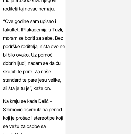
mu je 45.000 KM. njegovi
roditelji taj novac nemaju.
“Ove godine sam upisao i
fakultet, IPI akademija u Tuzli,
moram se boriti za sebe. Bez
podrške roditelja, ništa ovo ne
bi bilo ovako. Uz pomoć
dobrih ljudi, nadam se da ću
skupiti te pare. Za naše
standard te pare jesu velike,
ali šta je tu je”, kaže on.
Na kraju se kada Delić –
Selimović osvrnula na period
koji je prošao i stereotipe koji
se vežu za osobe sa