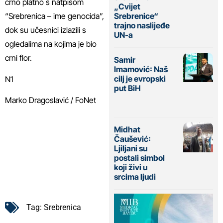
crno platno s natpisom
„Cvijet
Srebrenice“
“Srebrenica – ime genocida”,
trajno naslijeđe
dok su učesnici izlazili s
UN-a
ogledalima na kojima je bio
crni flor.
Samir
Imamović: Naš
cilj je evropski
N1
put BiH
Marko Dragoslavić / FoNet
Midhat
Čaušević:
Ljiljani su
postali simbol
koji živi u
srcima ljudi
Tag:
Srebrenica