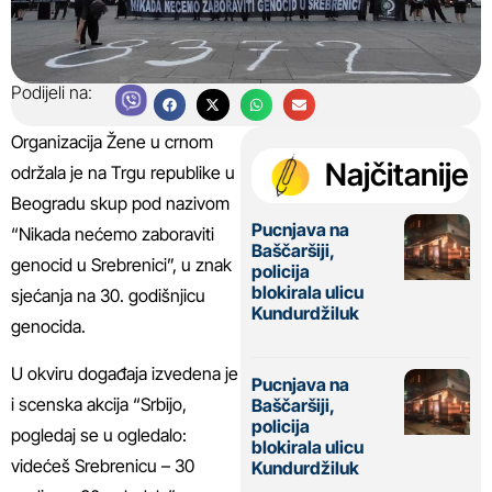
Podijeli na:
Organizacija Žene u crnom
Najčitanije
održala je na Trgu republike u
Beogradu skup pod nazivom
Pucnjava na
“Nikada nećemo zaboraviti
Baščaršiji,
genocid u Srebrenici”, u znak
policija
blokirala ulicu
sjećanja na 30. godišnjicu
Kundurdžiluk
genocida.
U okviru događaja izvedena je
Pucnjava na
i scenska akcija “Srbijo,
Baščaršiji,
policija
pogledaj se u ogledalo:
blokirala ulicu
videćeš Srebrenicu – 30
Kundurdžiluk