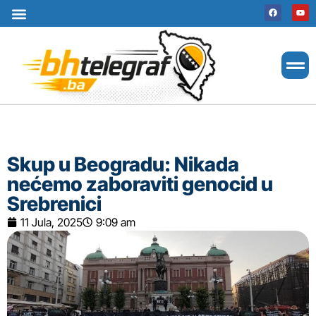
Uslovi korištenja
Terms of use
Politika kolačića
Cookie Policy
Skup u Beogradu: Nikada
nećemo zaboraviti genocid u
Srebrenici
11 Jula, 2025
9:09 am