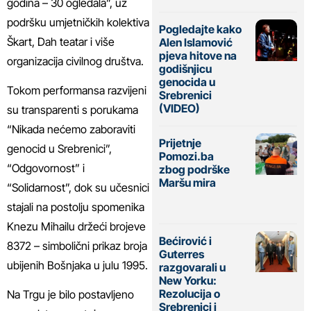
godina – 30 ogledala”, uz
podršku umjetničkih kolektiva
Pogledajte kako
Škart, Dah teatar i više
Alen Islamović
pjeva hitove na
organizacija civilnog društva.
godišnjicu
genocida u
Tokom performansa razvijeni
Srebrenici
(VIDEO)
su transparenti s porukama
“Nikada nećemo zaboraviti
Prijetnje
genocid u Srebrenici”,
Pomozi.ba
“Odgovornost” i
zbog podrške
Maršu mira
“Solidarnost”, dok su učesnici
stajali na postolju spomenika
Knezu Mihailu držeći brojeve
Bećirović i
8372 – simbolični prikaz broja
Guterres
ubijenih Bošnjaka u julu 1995.
razgovarali u
New Yorku:
Rezolucija o
Na Trgu je bilo postavljeno
Srebrenici i