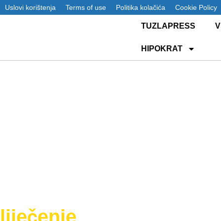
Uslovi korištenja
Terms of use
Politika kolačića
Cookie Policy
TUZLAPRESS
V
HIPOKRAT
liječenje