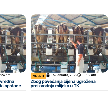
7:24 pm
15 Januara, 2022
11:02 am
VIJESTI
rivredna
Zbog povećanja cijena ugrožena
da opstane
proizvodnja mlijeka u TK