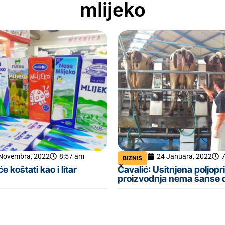
mlijeko
Novembra, 2022
8:57 am
24 Januara, 2022
BIZNIS
će koštati kao i litar
Čavalić: Usitnjena poljop
proizvodnja nema šanse 