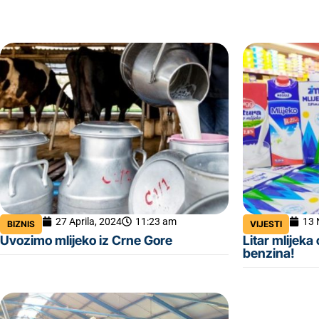
27 Aprila, 2024
11:23 am
13 
BIZNIS
VIJESTI
Uvozimo mlijeko iz Crne Gore
Litar mlijeka 
benzina!