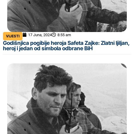
17 Juna, 2024
8:55 am
VIJESTI
Godišnjica pogibije heroja Safeta Zajke: Zlatni ljiljan,
heroj i jedan od simbola odbrane BiH