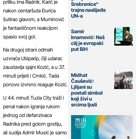
priliku ima Radnik. Karić je
Srebrenice“
trajno naslijeđe
nakon centaršuta Đurića
UN-a
šutirao glavom, a Muminović
je fantastičnom reakcijom
Samir
spasio svoj gol.
Imamović: Naš
cilj je evropski
put BiH
Na drugoj strani odmah
uzvraća Ubiparip, čiji udarac
zaustavlja sjajni Kozić, a u 37.
Midhat
minuti prijeti i Crnkić. Tada
Čaušević:
ponovo izvrsno reaguje Kozić.
Ljiljani su
postali simbol
U 44. minuti Tuzla City traži i
koji živi u
srcima ljudi
penal nakon igranja rukom
jednog od defanzivaca
Radnika pred golom gostiju,
ali sudija Admir Musić je samo