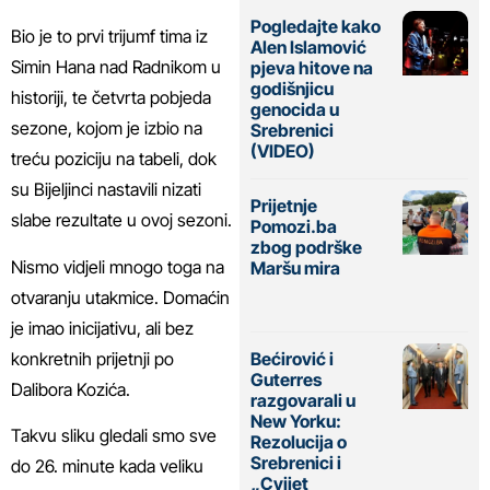
Pogledajte kako
Bio je to prvi trijumf tima iz
Alen Islamović
Simin Hana nad Radnikom u
pjeva hitove na
godišnjicu
historiji, te četvrta pobjeda
genocida u
sezone, kojom je izbio na
Srebrenici
(VIDEO)
treću poziciju na tabeli, dok
su Bijeljinci nastavili nizati
Prijetnje
slabe rezultate u ovoj sezoni.
Pomozi.ba
zbog podrške
Nismo vidjeli mnogo toga na
Maršu mira
otvaranju utakmice. Domaćin
je imao inicijativu, ali bez
konkretnih prijetnji po
Bećirović i
Guterres
Dalibora Kozića.
razgovarali u
New Yorku:
Takvu sliku gledali smo sve
Rezolucija o
Srebrenici i
do 26. minute kada veliku
„Cvijet