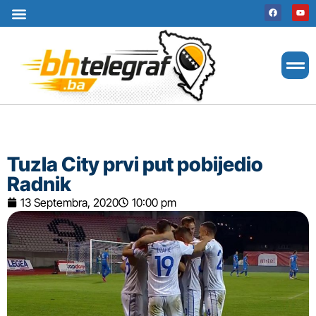
Uslovi korištenja
Terms of use
Politika kolačića
Cookie Policy
Tuzla City prvi put pobijedio
Radnik
13 Septembra, 2020
10:00 pm