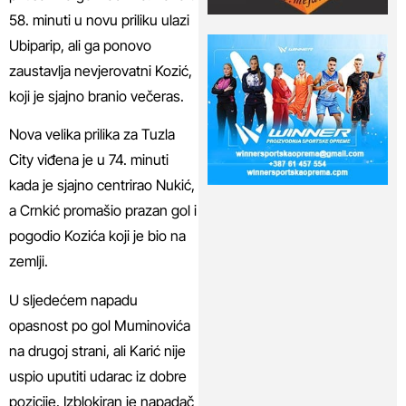
58. minuti u novu priliku ulazi
Ubiparip, ali ga ponovo
zaustavlja nevjerovatni Kozić,
koji je sjajno branio večeras.
Nova velika prilika za Tuzla
City viđena je u 74. minuti
kada je sjajno centrirao Nukić,
a Crnkić promašio prazan gol i
pogodio Kozića koji je bio na
zemlji.
U sljedećem napadu
opasnost po gol Muminovića
na drugoj strani, ali Karić nije
uspio uputiti udarac iz dobre
pozicije. Izblokiran je napadač