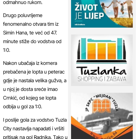
odmahnuo rukom.
Drugo poluvrijeme
fenomenalno otvara tim iz
Simin Hana, te već od 47.
minute stiže do vodstva od
1:0.
Nakon ubačaja iz kornera
prebačena je lopta u peterac
gdje je nastala velika gužva, a
u njoj je dosta sreće imao
Crnkić, od kojeg se lopta
odbija u gol za 1:0.
I poslije gola za vodstvo Tuzla
City nastavlja napadati i vršiti
pritisak na gol Radnika. Tako u