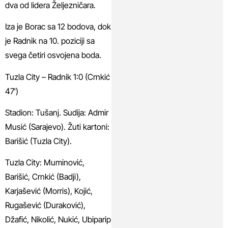
dva od lidera Željezničara.
Iza je Borac sa 12 bodova, dok
je Radnik na 10. poziciji sa
svega četiri osvojena boda.
Tuzla City – Radnik 1:0 (Crnkić
47′)
Stadion: Tušanj. Sudija: Admir
Musić (Sarajevo). Žuti kartoni:
Barišić (Tuzla City).
Tuzla City: Muminović,
Barišić, Crnkić (Badji),
Karjašević (Morris), Kojić,
Rugašević (Duraković),
Džafić, Nikolić, Nukić, Ubiparip