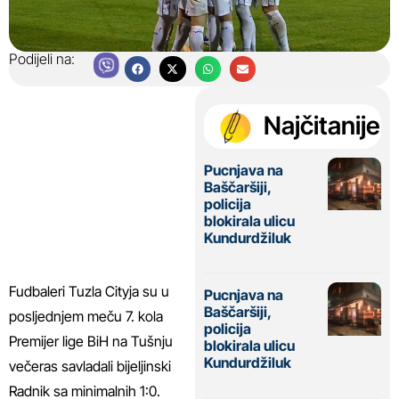
Podijeli na:
Najčitanije
Pucnjava na
Baščaršiji,
policija
blokirala ulicu
Kundurdžiluk
Fudbaleri Tuzla Cityja su u
Pucnjava na
Baščaršiji,
posljednjem meču 7. kola
policija
Premijer lige BiH na Tušnju
blokirala ulicu
Kundurdžiluk
večeras savladali bijeljinski
Radnik sa minimalnih 1:0.