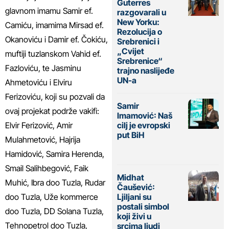
Guterres
glavnom imamu Samir ef.
razgovarali u
New Yorku:
Camiću, imamima Mirsad ef.
Rezolucija o
Okanoviću i Damir ef. Čokiću,
Srebrenici i
„Cvijet
muftiji tuzlanskom Vahid ef.
Srebrenice“
Fazloviću, te Jasminu
trajno naslijeđe
UN-a
Ahmetoviću i Elviru
Ferizoviću, koji su pozvali da
Samir
ovaj projekat podrže vakifi:
Imamović: Naš
cilj je evropski
Elvir Ferizović, Amir
put BiH
Mulahmetović, Hajrija
Hamidović, Samira Herenda,
Smail Salihbegović, Faik
Midhat
Muhić, Ibra doo Tuzla, Rudar
Čaušević:
doo Tuzla, Uže kommerce
Ljiljani su
postali simbol
doo Tuzla, DD Solana Tuzla,
koji živi u
Tehnopetrol doo Tuzla,
srcima ljudi