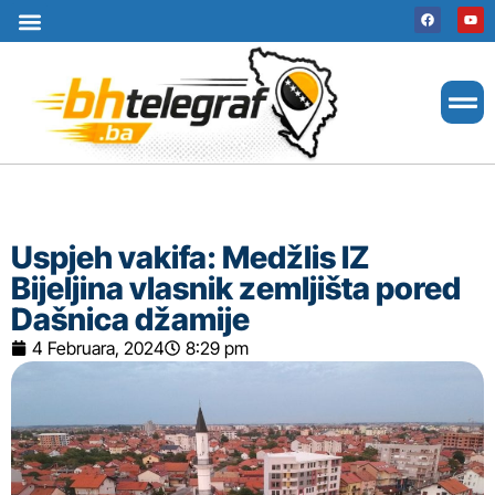
Uslovi korištenja
Terms of use
Politika kolačića
Cookie Policy
Uspjeh vakifa: Medžlis IZ
Bijeljina vlasnik zemljišta pored
Dašnica džamije
4 Februara, 2024
8:29 pm