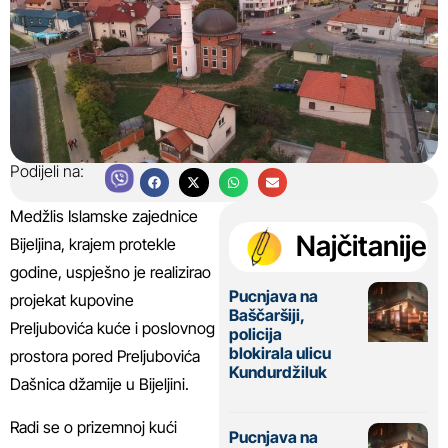
Podijeli na:
Medžlis Islamske zajednice
Najčitanije
Bijeljina, krajem protekle
godine, uspješno je realizirao
Pucnjava na
projekat kupovine
Baščaršiji,
Preljubovića kuće i poslovnog
policija
blokirala ulicu
prostora pored Preljubovića
Kundurdžiluk
Dašnica džamije u Bijeljini.
Radi se o prizemnoj kući
Pucnjava na