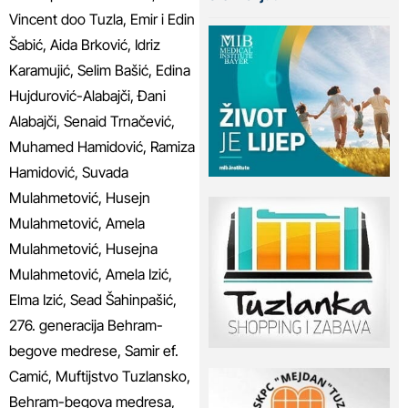
Vincent doo Tuzla, Emir i Edin
Šabić, Aida Brković, Idriz
Karamujić, Selim Bašić, Edina
Hujdurović-Alabajči, Đani
Alabajči, Senaid Trnačević,
Muhamed Hamidović, Ramiza
Hamidović, Suvada
Mulahmetović, Husejn
Mulahmetović, Amela
Mulahmetović, Husejna
Mulahmetović, Amela Izić,
Elma Izić, Sead Šahinpašić,
276. generacija Behram-
begove medrese, Samir ef.
Camić, Muftijstvo Tuzlansko,
Behram-begova medresa,