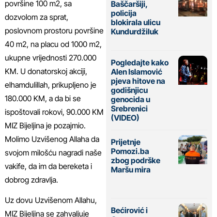
površine 100 m2, sa
Baščaršiji,
policija
dozvolom za sprat,
blokirala ulicu
poslovnom prostoru površine
Kundurdžiluk
40 m2, na placu od 1000 m2,
ukupne vrijednosti 270.000
Pogledajte kako
KM. U donatorskoj akciji,
Alen Islamović
pjeva hitove na
elhamdulillah, prikupljeno je
godišnjicu
180.000 KM, a da bi se
genocida u
Srebrenici
ispoštovali rokovi, 90.000 KM
(VIDEO)
MIZ Bijeljina je pozajmio.
Molimo Uzvišenog Allaha da
Prijetnje
Pomozi.ba
svojom milošću nagradi naše
zbog podrške
vakife, da im da bereketa i
Maršu mira
dobrog zdravlja.
Uz dovu Uzvišenom Allahu,
Bećirović i
MIZ Bijeljina se zahvaljuje