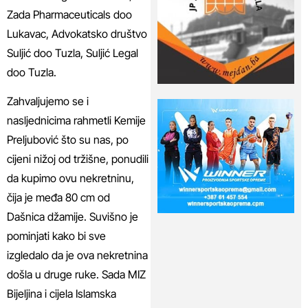
Zada Pharmaceuticals doo
Lukavac, Advokatsko društvo
Suljić doo Tuzla, Suljić Legal
doo Tuzla.
Zahvaljujemo se i
nasljednicima rahmetli Kemije
Preljubović što su nas, po
cijeni nižoj od tržišne, ponudili
da kupimo ovu nekretninu,
čija je međa 80 cm od
Dašnica džamije. Suvišno je
pominjati kako bi sve
izgledalo da je ova nekretnina
došla u druge ruke. Sada MIZ
Bijeljina i cijela Islamska