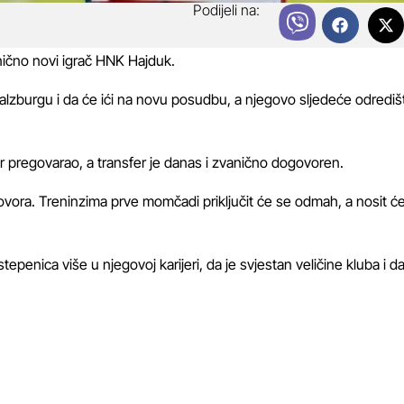
Podijeli na:
nično novi igrač HNK Hajduk.
Salzburgu i da će ići na novu posudbu, a njegovo sljedeće odrediš
đer pregovarao, a transfer je danas i zvanično dogovoren.
ora. Treninzima prve momčadi priključit će se odmah, a nosit ć
penica više u njegovoj karijeri, da je svjestan veličine kluba i d