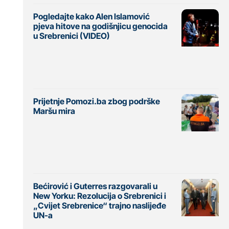
Pogledajte kako Alen Islamović
pjeva hitove na godišnjicu genocida
u Srebrenici (VIDEO)
Prijetnje Pomozi.ba zbog podrške
Maršu mira
Bećirović i Guterres razgovarali u
New Yorku: Rezolucija o Srebrenici i
„Cvijet Srebrenice“ trajno naslijeđe
UN-a