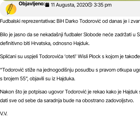
Objavljeno:
11 Augusta, 2020
3:35 pm
Fudbalski reprezentativac BiH Darko Todorović od danas je i zva
Bilo je jasno da se nekadašnji fudbaler Slobode neće zadržati u 
definitivno biti Hrvatska, odnosno Hajduk.
Splićani su uspjeli Todorovića ‘oteti’ Wisli Plock s kojom je tako
“Todorović stiže na jednogodišnju posudbu s pravom otkupa ugov
s brojem 55”, objavili su iz Hajduka.
Nakon što je potpisao ugovor Todorović je rekao kako je Hajduk ste
dati sve od sebe da saradnja bude na obostrano zadovoljstvo.
V.V.