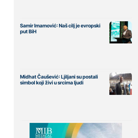
Samir Imamović: Naš cilj je evropski
put BiH
Midhat Čaušević: Ljiljani su postali
simbol koji živi u srcima ljudi