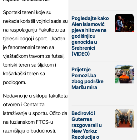
Sportski tereni koje su
Pogledajte kako
nekada koristili vojnici sada su
Alen Islamović
na raspolaganju Fakultetu za
pjeva hitove na
godišnjicu
tjelesni odgoj i sport. Urađen
genocida u
je fenomenalni teren sa
Srebrenici
(VIDEO)
vještačkom travom za futsal,
teniski teren sa šljakom i
Prijetnje
košarkaški teren sa
Pomozi.ba
zbog podrške
podlogom.
Maršu mira
Nedavno je u sklopu fakulteta
otvoren i Centar za
istraživanje u sportu. Očito da
Bećirović i
Guterres
na tuzlanskom FTOS-u
razgovarali u
razmišljaju o budućnosti.
New Yorku:
Rezolucija o