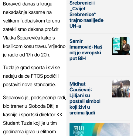
Srebrenici i
Boraveći danas u krugu
„Cvijet
nekadašnje kasarne na
Srebrenice“
trajno naslijeđe
velikom fudbalskom terenu
UN-a
zatekli smo dekana prof.dr
Vlatka Šeparevića kako s
Samir
kosilicom kosu travu. Vrijedno
Imamović: Naš
cilj je evropski
je radio od 17h do 20h.
put BiH
Tuzla je grad sporta i svi se
nadaju da će FTOS podići i
Midhat
postaviti nove standarde.
Čaušević:
Ljiljani su
Šeparović je, podsjećanja radi,
postali simbol
bio trener u Sloboda Diti, a
koji živi u
srcima ljudi
kasnije i sportski direktor KK
Student Tuzla koji je u tim
godinama igrao u elitnom