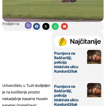
Podijeli na:
Najčitanije
Pucnjava na
Baščaršiji,
policija
blokirala ulicu
Kundurdžiluk
Univerzitetu u Tuzli dodijeljen
Pucnjava na
Baščaršiji,
je na korištenje prostor
policija
nekadašnje kasarne Husein
blokirala ulicu
Kundurdžiluk
kapetan Gradaščević.