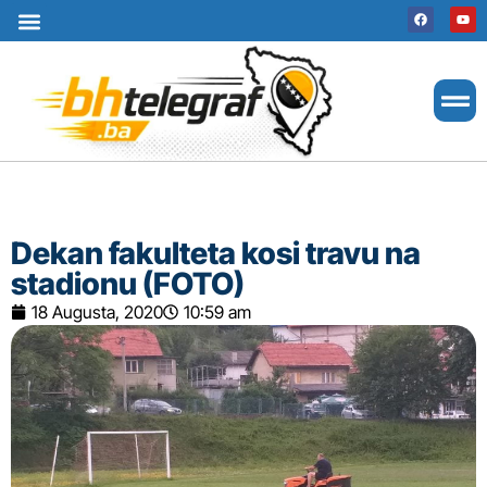
Uslovi korištenja
Terms of use
Politika kolačića
Cookie Policy
Dekan fakulteta kosi travu na
stadionu (FOTO)
18 Augusta, 2020
10:59 am