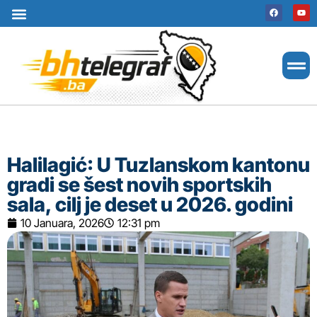
Uslovi korištenja
Terms of use
Politika kolačića
Cookie Policy
Halilagić: U Tuzlanskom kantonu
gradi se šest novih sportskih
sala, cilj je deset u 2026. godini
10 Januara, 2026
12:31 pm