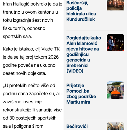
Baščaršiji,
Irfan Halilagić potvrdio je da je
policija
trenutno u ovom kantonu u
blokirala ulicu
Kundurdžiluk
toku izgradnja šest novih
fiskulturnih, odnosno
sportskih sala.
Pogledajte kako
Alen Islamović
Kako je istakao, cilj Vlade TK
pjeva hitove na
godišnjicu
je da se taj broj tokom 2026.
genocida u
godine poveća na ukupno
Srebrenici
(VIDEO)
deset novih objekata.
„U proteklih nešto više od
Prijetnje
Pomozi.ba
godinu dana započete su, ali i
zbog podrške
završene investicije
Maršu mira
rekonstrukcije ili sanacije više
od 30 postojećih sportskih
sala i poligona širom
Bećirović i