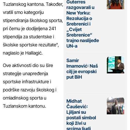
Guterres
Tuzlanskog kantona. Također,
razgovarali u
vratili smo kategoriju
New Yorku:
Rezolucija o
stipendiranja školskog sporta,
Srebrenici i
pri čemu je dodijeljena 241
„Cvijet
Srebrenice“
stipendija za studentske i
trajno naslijeđe
školske sportske rezultate“,
UN-a
naglasio je Halilagić.
Samir
Ove aktivnosti dio su šire
Imamović: Naš
cilj je evropski
strategije unapređenja
put BiH
sportske infrastrukture i
podrške razvoju školskog i
omladinskog sporta u
Midhat
Tuzlanskom kantonu.
Čaušević:
Ljiljani su
postali simbol
koji živi u
srcima ljudi