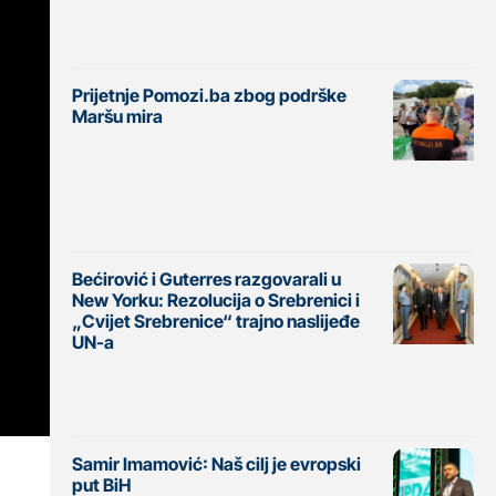
Prijetnje Pomozi.ba zbog podrške
Maršu mira
Bećirović i Guterres razgovarali u
New Yorku: Rezolucija o Srebrenici i
„Cvijet Srebrenice“ trajno naslijeđe
UN-a
Samir Imamović: Naš cilj je evropski
put BiH