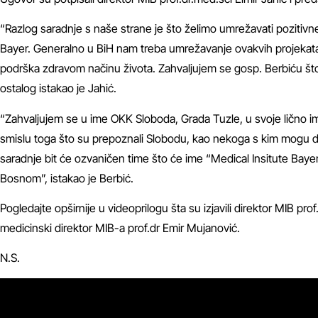
“Razlog saradnje s naše strane je što želimo umrežavati pozitivne
Bayer. Generalno u BiH nam treba umrežavanje ovakvih projekata, 
podrška zdravom načinu života. Zahvaljujem se gosp. Berbiću što
ostalog istakao je Jahić.
“Zahvaljujem se u ime OKK Sloboda, Grada Tuzle, u svoje lično ime
smislu toga što su prepoznali Slobodu, kao nekoga s kim mogu da
saradnje bit će ozvaničen time što će ime “Medical Insitute Bayer
Bosnom”, istakao je Berbić.
Pogledajte opširnije u videoprilogu šta su izjavili direktor MIB pr
medicinski direktor MIB-a prof.dr Emir Mujanović.
N.S.