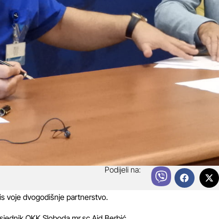
Podijeli na:
lis voje dvogodišnje partnerstvo.
edsjednik OKK Sloboda mr.sc Aid Berbić.