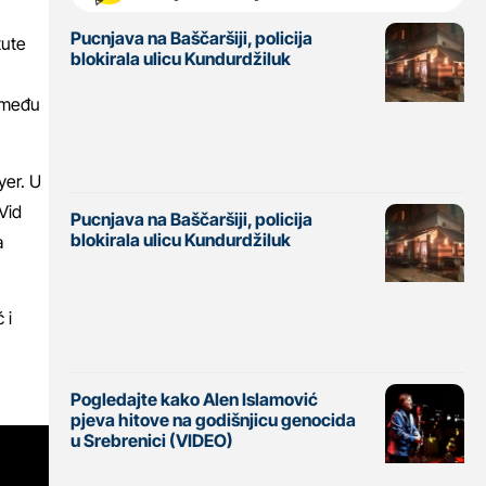
Pucnjava na Baščaršiji, policija
tute
blokirala ulicu Kundurdžiluk
između
yer. U
Vid
Pucnjava na Baščaršiji, policija
blokirala ulicu Kundurdžiluk
a
 i
Pogledajte kako Alen Islamović
pjeva hitove na godišnjicu genocida
u Srebrenici (VIDEO)