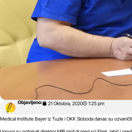
Objavljeno:
21 Oktobra, 2020
1:25 pm
Medical Institute Bayer iz Tuzle i OKK Sloboda danas su ozvaniči
Ugovor su potpisali direktor MIB prof.dr.med.sci Elmir Jahić i pr