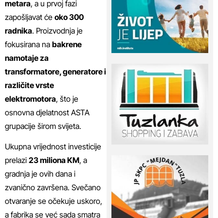
metara
, a u prvoj fazi
zapošljavat će
oko 300
radnika
. Proizvodnja je
fokusirana na
bakrene
namotaje za
transformatore, generatore i
različite vrste
elektromotora
, što je
osnovna djelatnost ASTA
grupacije širom svijeta.
Ukupna vrijednost investicije
prelazi
23 miliona KM
, a
gradnja je ovih dana i
zvanično završena. Svečano
otvaranje se očekuje uskoro,
a fabrika se već sada smatra