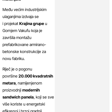
Među većim industrijskim
ulaganjima izdvaja se
i
projekat
Krajina grupe
u
Gornjem Vakufu koja je
završila montažu
prefabrikovane armirano-
betonske konstrukcije za
novu fabriku.
Riječ je o pogonu
površine
20.000 kvadratnih
metara
, namijenjenom
proizvodnji
modernih
sandwich panela
, koji se sve
više koriste u energetski
efikasnoj i brzoj gradnji.