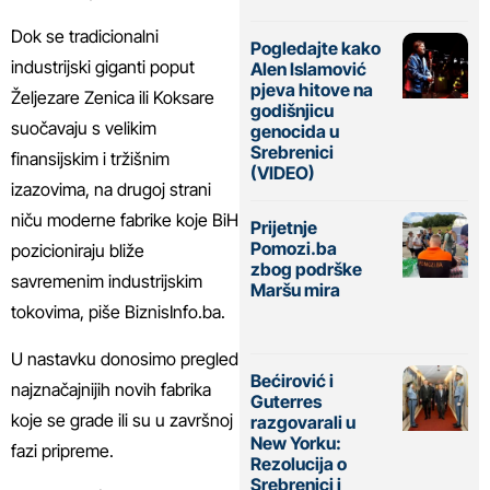
Dok se tradicionalni
Pogledajte kako
industrijski giganti poput
Alen Islamović
pjeva hitove na
Željezare Zenica ili Koksare
godišnjicu
suočavaju s velikim
genocida u
Srebrenici
finansijskim i tržišnim
(VIDEO)
izazovima, na drugoj strani
niču moderne fabrike koje BiH
Prijetnje
Pomozi.ba
pozicioniraju bliže
zbog podrške
savremenim industrijskim
Maršu mira
tokovima, piše
BiznisInfo.ba
.
U nastavku donosimo pregled
Bećirović i
najznačajnijih novih fabrika
Guterres
koje se grade ili su u završnoj
razgovarali u
New Yorku:
fazi pripreme.
Rezolucija o
Srebrenici i