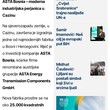
ASTA Bosnia – moderna
„Cvijet
Srebrenice“
industrijska perjanica u
trajno naslijeđe
Cazinu
UN-a
Na sjeverozapadu zemlje, u
Samir
Cazinu, završena je izgradnja
Imamović: Naš
cilj je evropski
jedne od najmodernijih fabrika
put BiH
u Bosni i Hercegovini. Riječ je
o investiciji kompanije
ASTA
Bosnia
, kćerke firme
Midhat
renomirane austrijske
Čaušević:
Ljiljani su
grupacije
ASTA Energy
postali simbol
Transmission Components
koji živi u
GmbH
.
srcima ljudi
Nova fabrika prostire se na
oko
25.000 kvadratnih