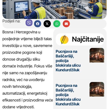
Podijeli na:
Bosna i Hercegovina u
Najčitanije
posljednje vrijeme bilježi talas
investicija u nove, savremene
Pucnjava na
proizvodne pogone koji
Baščaršiji,
donose drugačiju sliku
policija
blokirala ulicu
domaće industrije. Fokus više
Kundurdžiluk
nije samo na zapošljavanju
radnika, već na uvođenju
Pucnjava na
novih tehnologija,
Baščaršiji,
automatizaciji, energetskoj
policija
blokirala ulicu
efikasnosti i proizvodima veće
Kundurdžiluk
dodane vrijednosti.