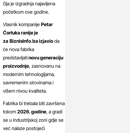
čija je izgradnja najavljena
početkom ove godine.
Vlasnik kompanije
Petar
Ćorluka ranije je
za
BiznisInfo.ba izjavio
da
će nova fabrika
predstavljati
novu generaciju
proizvodnje
, zasnovanu na
modernim tehnologijama,
savremenim sirovinama i
višem nivou kvaliteta.
Fabrika bi trebala biti završena
tokom
2026. godine
, a gradi
se u industrijskoj zoni gdje se
već nalaze postojeći