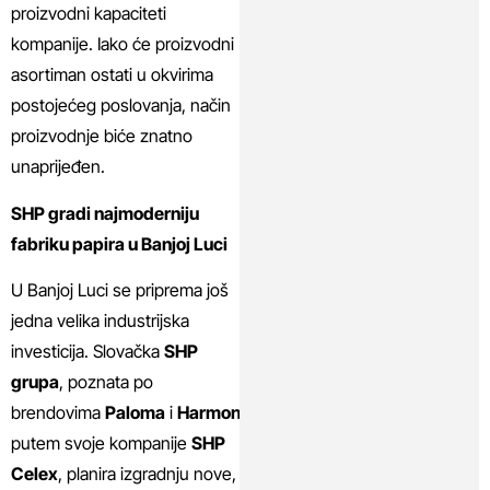
proizvodni kapaciteti
kompanije. Iako će proizvodni
asortiman ostati u okvirima
postojećeg poslovanja, način
proizvodnje biće znatno
unaprijeđen.
SHP gradi najmoderniju
fabriku papira u Banjoj Luci
U Banjoj Luci se priprema još
jedna velika industrijska
investicija. Slovačka
SHP
grupa
, poznata po
brendovima
Paloma
i
Harmony
,
putem svoje kompanije
SHP
Celex
, planira izgradnju nove,