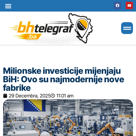
Uslovi korištenja
Terms of use
Politika kolačića
Cookie Policy
Milionske investicije mijenjaju
BiH: Ovo su najmodernije nove
fabrike
29 Decembra, 2025
11:01 am