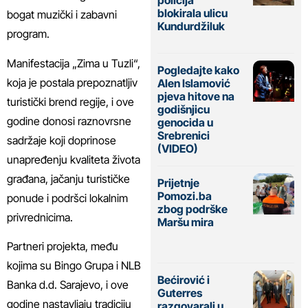
blokirala ulicu
bogat muzički i zabavni
Kundurdžiluk
program.
Manifestacija „Zima u Tuzli“,
Pogledajte kako
koja je postala prepoznatljiv
Alen Islamović
pjeva hitove na
turistički brend regije, i ove
godišnjicu
godine donosi raznovrsne
genocida u
Srebrenici
sadržaje koji doprinose
(VIDEO)
unapređenju kvaliteta života
građana, jačanju turističke
Prijetnje
Pomozi.ba
ponude i podršci lokalnim
zbog podrške
privrednicima.
Maršu mira
Partneri projekta, među
kojima su Bingo Grupa i NLB
Bećirović i
Banka d.d. Sarajevo, i ove
Guterres
godine nastavljaju tradiciju
razgovarali u