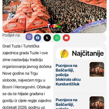
Podijeli na:
Grad Tuzla i Turistička
Najčitanije
zajednica grada Tuzle i ove
zime nastavljaju tradiciju
Pucnjava na
organizovanja javnog dočeka
Baščaršiji,
Nove godine na Trgu
policija
blokirala ulicu
slobode, najvećem trgu u
Kundurdžiluk
Bosni i Hercegovini. Očekuje
se da će hiljade građana i
Pucnjava na
gostiju iz cijele regije zajedno
Baščaršiji,
dočekati 2026. godinu uz
policija