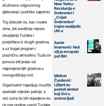
New Yorku:
društveno odgovornog
Rezolucija o
djelovanja i podrške zajednici.
Srebrenici i
„Cvijet
Srebrenice“
Trg slobode će, kao i svake
trajno naslijeđe
zime, biti središnje mjesto
UN-a
okupljanja Tuzlaka i
posjetilaca iz drugih gradova,
Samir
Imamović: Naš
a uz bogat program i
cilj je evropski
prazničnu atmosferu Tuzla će
put BiH
ponovo biti jedan od
najposjećenijih gradova u
novogodišnjoj noći.
Midhat
Čaušević:
Ljiljani su
Organizatori najavljuju muzički
postali simbol
spektakl vrijedan pažnje, a
koji živi u
već sutra će biti objavljeno ko
srcima ljudi
će ove godine uvesti Tuzlake