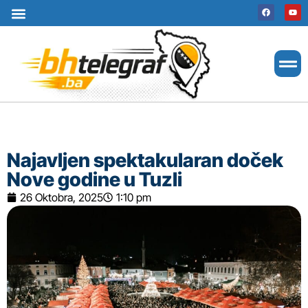
Uslovi korištenja
Terms of use
Politika kolačića
Cookie Policy
Najavljen spektakularan doček
Nove godine u Tuzli
26 Oktobra, 2025
1:10 pm