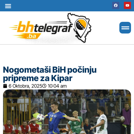
Uslovi korištenja
Terms of use
Politika kolačića
Cookie Policy
Nogometaši BiH počinju
pripreme za Kipar
6 Oktobra, 2025
10:04 am