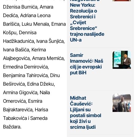
New Yorku:
Dženisa Burnića, Amara
Rezolucija o
Dedića, Adriana Leona
Srebrenici i
„Cvijet
Barišića, Luku Menala, Emana
Srebrenice“
Košpu, Dennisa
trajno naslijeđe
UN-a
Hadžikadunića, Ivana Šunjića,
Ivana Bašića, Kerima
Samir
Alajbegovića, Amara Memića,
Imamović: Naš
cilj je evropski
Ermedina Demirovića,
put BiH
Benjamina Tahirovića, Dinu
Beširovića, Edina Džeku,
Armina Gigovića, Naila
Midhat
Omerovića, Esmira
Čaušević:
Bajraktarevića, Harisa
Ljiljani su
postali simbol
Tabakovića i Sameda
koji živi u
Baždara.
srcima ljudi