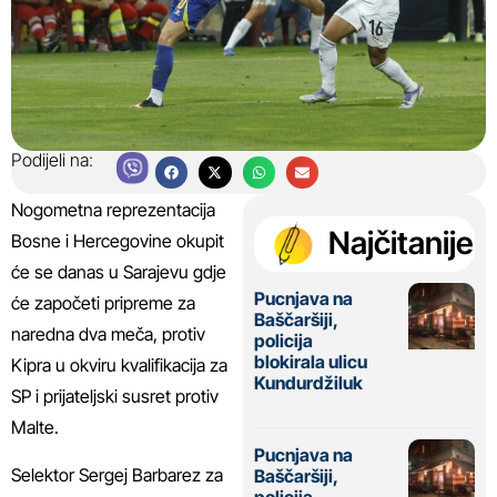
Podijeli na:
Nogometna reprezentacija
Najčitanije
Bosne i Hercegovine okupit
će se danas u Sarajevu gdje
Pucnjava na
će započeti pripreme za
Baščaršiji,
naredna dva meča, protiv
policija
blokirala ulicu
Kipra u okviru kvalifikacija za
Kundurdžiluk
SP i prijateljski susret protiv
Malte.
Pucnjava na
Selektor Sergej Barbarez za
Baščaršiji,
policija