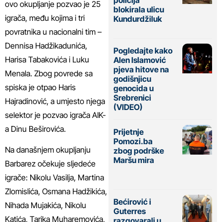
ovo okupljanje pozvao je 25
blokirala ulicu
igrača, među kojima i tri
Kundurdžiluk
povratnika u nacionalni tim –
Dennisa Hadžikadunića,
Pogledajte kako
Harisa Tabakovića i Luku
Alen Islamović
pjeva hitove na
Menala. Zbog povrede sa
godišnjicu
spiska je otpao Haris
genocida u
Srebrenici
Hajradinović, a umjesto njega
(VIDEO)
selektor je pozvao igrača AIK-
a Dinu Beširovića.
Prijetnje
Pomozi.ba
Na današnjem okupljanju
zbog podrške
Maršu mira
Barbarez očekuje sljedeće
igrače: Nikolu Vasilja, Martina
Zlomislića, Osmana Hadžikića,
Bećirović i
Nihada Mujakića, Nikolu
Guterres
Katića, Tarika Muharemovića,
razgovarali u