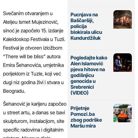
Svečanim otvaranjem u
Pucnjava na
Baščaršiji,
Ateljeu Ismet Mujezinović,
policija
sinoć je započelo 15. izdanje
blokirala ulicu
Kundurdžiluk
Kaleidoskop Festivala u Tuzli.
Festival je otvoren izložbom
“There will be bliss” autora
Pogledajte kako
Alen Islamović
Emira Šehanovića, umjetnika
pjeva hitove na
porijeklom iz Tuzle, koji već
godišnjicu
genocida u
dugi niz godina živi i stvara u
Srebrenici
Beogradu.
(VIDEO)
Šehanović je karijeru započeo
Prijetnje
u street artu, a danas se bavi
Pomozi.ba
zbog podrške
skulpturom, instalacijom, site
Maršu mira
specific radovima i digitalnim