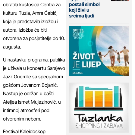
postali simbol
obratila kustosica Centra za
koji živi u
kulturu Tuzla, Amra Ćebić,
srcima ljudi
koja je predstavila izložbu i
autora. Izložba će biti
otvorena za posjetitelje do 10.
augusta.
U nastavku programa, publika
je uživala u koncertu Sarajevo
Jazz Guerrille sa specijalnom
gošćom Jovanom Bojanić.
Nastup je održan u bašti
Ateljea Ismet Mujezinović, u
intimnoj atmosferi pod
otvorenim nebom.
Festival Kaleidoskop