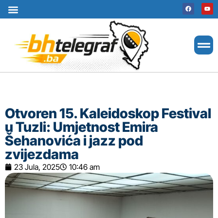
Uslovi korištenja
Terms of use
Politika kolačića
Cookie Policy
Otvoren 15. Kaleidoskop Festival
u Tuzli: Umjetnost Emira
Šehanovića i jazz pod
zvijezdama
23 Jula, 2025
10:46 am