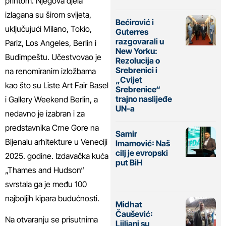
printom. Njegova djela
izlagana su širom svijeta,
Bećirović i
uključujući Milano, Tokio,
Guterres
razgovarali u
Pariz, Los Angeles, Berlin i
New Yorku:
Budimpeštu. Učestvovao je
Rezolucija o
Srebrenici i
na renomiranim izložbama
„Cvijet
kao što su Liste Art Fair Basel
Srebrenice“
trajno naslijeđe
i Gallery Weekend Berlin, a
UN-a
nedavno je izabran i za
predstavnika Crne Gore na
Samir
Bijenalu arhitekture u Veneciji
Imamović: Naš
cilj je evropski
2025. godine. Izdavačka kuća
put BiH
„Thames and Hudson“
svrstala ga je među 100
najboljih kipara budućnosti.
Midhat
Čaušević:
Na otvaranju se prisutnima
Ljiljani su