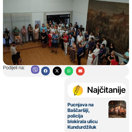
Podijeli na:
Najčitanije
Pucnjava na
Baščaršiji,
policija
blokirala ulicu
Kundurdžiluk