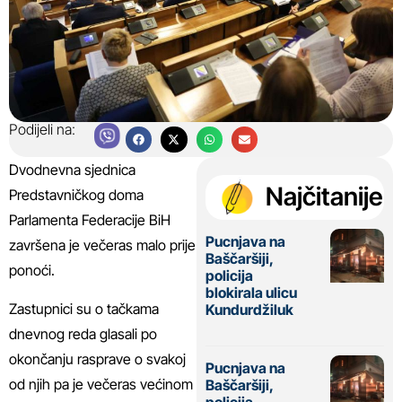
Podijeli na:
Dvodnevna sjednica
Najčitanije
Predstavničkog doma
Parlamenta Federacije BiH
Pucnjava na
završena je večeras malo prije
Baščaršiji,
ponoći.
policija
blokirala ulicu
Zastupnici su o tačkama
Kundurdžiluk
dnevnog reda glasali po
okončanju rasprave o svakoj
Pucnjava na
od njih pa je večeras većinom
Baščaršiji,
policija