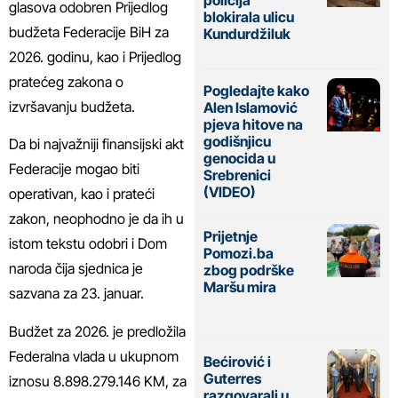
glasova odobren Prijedlog
blokirala ulicu
budžeta Federacije BiH za
Kundurdžiluk
2026. godinu, kao i Prijedlog
pratećeg zakona o
Pogledajte kako
izvršavanju budžeta.
Alen Islamović
pjeva hitove na
godišnjicu
Da bi najvažniji finansijski akt
genocida u
Federacije mogao biti
Srebrenici
(VIDEO)
operativan, kao i prateći
zakon, neophodno je da ih u
Prijetnje
istom tekstu odobri i Dom
Pomozi.ba
naroda čija sjednica je
zbog podrške
Maršu mira
sazvana za 23. januar.
Budžet za 2026. je predložila
Federalna vlada u ukupnom
Bećirović i
Guterres
iznosu 8.898.279.146 KM, za
razgovarali u