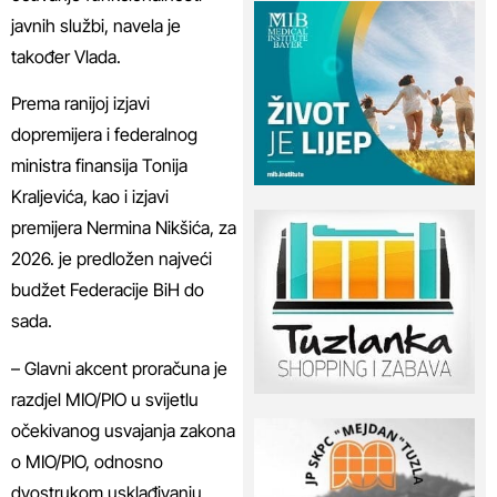
javnih službi, navela je
također Vlada.
Prema ranijoj izjavi
dopremijera i federalnog
ministra finansija Tonija
Kraljevića, kao i izjavi
premijera Nermina Nikšića, za
2026. je predložen najveći
budžet Federacije BiH do
sada.
– Glavni akcent proračuna je
razdjel MIO/PIO u svijetlu
očekivanog usvajanja zakona
o MIO/PIO, odnosno
dvostrukom usklađivanju