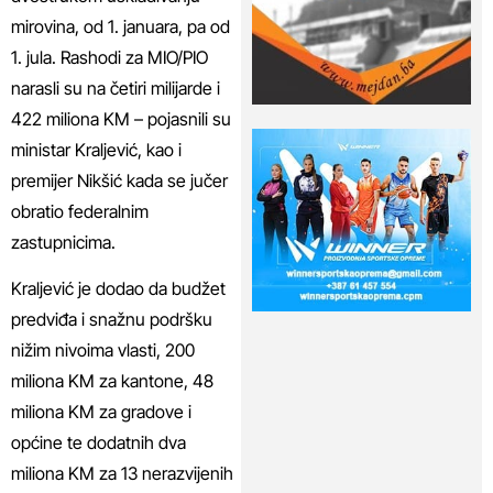
mirovina, od 1. januara, pa od
1. jula. Rashodi za MIO/PIO
narasli su na četiri milijarde i
422 miliona KM – pojasnili su
ministar Kraljević, kao i
premijer Nikšić kada se jučer
obratio federalnim
zastupnicima.
Kraljević je dodao da budžet
predviđa i snažnu podršku
nižim nivoima vlasti, 200
miliona KM za kantone, 48
miliona KM za gradove i
općine te dodatnih dva
miliona KM za 13 nerazvijenih