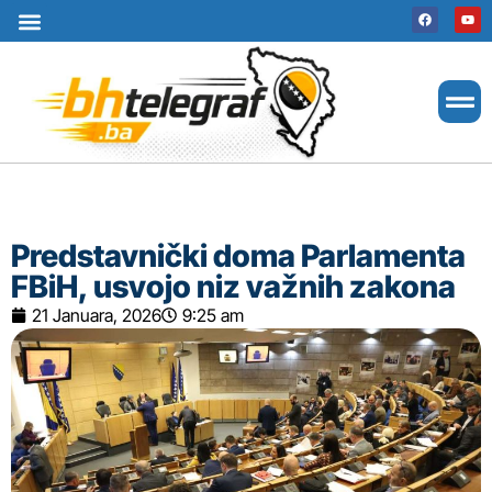
Uslovi korištenja
Terms of use
Politika kolačića
Cookie Policy
Predstavnički doma Parlamenta
FBiH, usvojo niz važnih zakona
21 Januara, 2026
9:25 am