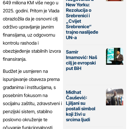
649 miliona KM više nego u
New Yorku:
Rezolucija o
2025. godini. Pritom je Vlada
Srebrenici i
obrazložila da je osnovni cilj
„Cvijet
Srebrenice“
održivo upravljanje javnim
trajno naslijeđe
finansijama, uz odgovornu
UN-a
kontrolu rashoda i
obezbjeđenje stabilnih izvora
Samir
Imamović: Naš
finansiranja.
cilj je evropski
put BiH
Budžet je usmjeren na
ispunjavanje obaveza prema
građanima i institucijama, s
Midhat
posebnim fokusom na
Čaušević:
Ljiljani su
socijalnu zaštitu, zdravstveni i
postali simbol
penzijski sistem, stabilno
koji živi u
poslovno okruženje te
srcima ljudi
očuvanje funkcionalnosti