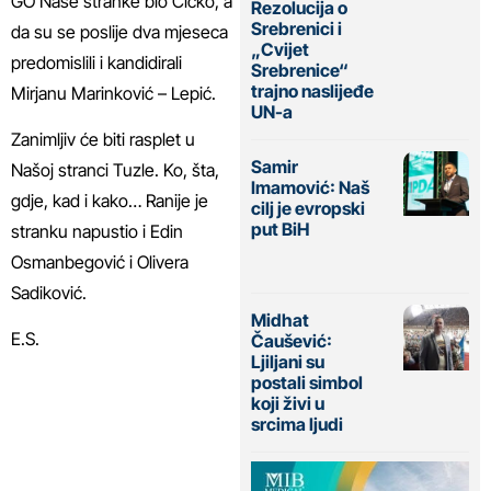
GO Naše stranke bio Čičko, a
Rezolucija o
Srebrenici i
da su se poslije dva mjeseca
„Cvijet
predomislili i kandidirali
Srebrenice“
trajno naslijeđe
Mirjanu Marinković – Lepić.
UN-a
Zanimljiv će biti rasplet u
Samir
Našoj stranci Tuzle. Ko, šta,
Imamović: Naš
gdje, kad i kako… Ranije je
cilj je evropski
put BiH
stranku napustio i Edin
Osmanbegović i Olivera
Sadiković.
Midhat
E.S.
Čaušević:
Ljiljani su
postali simbol
koji živi u
srcima ljudi