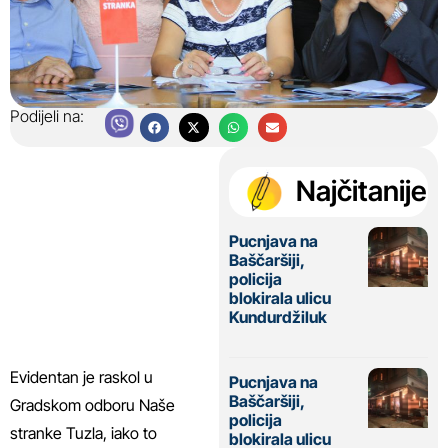
Podijeli na:
Najčitanije
Pucnjava na
Baščaršiji,
policija
blokirala ulicu
Kundurdžiluk
Evidentan je raskol u
Pucnjava na
Baščaršiji,
Gradskom odboru Naše
policija
stranke Tuzla, iako to
blokirala ulicu