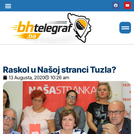
Uslovi korištenja
Terms of use
Politika kolačića
Cookie Policy
Raskol u Našoj stranci Tuzla?
13 Augusta, 2020
10:26 am