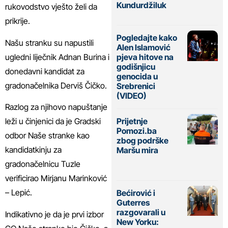
Kundurdžiluk
rukovodstvo vješto želi da
prikrije.
Pogledajte kako
Našu stranku su napustili
Alen Islamović
ugledni liječnik Adnan Burina i
pjeva hitove na
godišnjicu
donedavni kandidat za
genocida u
gradonačelnika Derviš Čičko.
Srebrenici
(VIDEO)
Razlog za njihovo napuštanje
leži u činjenici da je Gradski
Prijetnje
Pomozi.ba
odbor Naše stranke kao
zbog podrške
kandidatkinju za
Maršu mira
gradonačelnicu Tuzle
verificirao Mirjanu Marinković
– Lepić.
Bećirović i
Guterres
razgovarali u
Indikativno je da je prvi izbor
New Yorku: