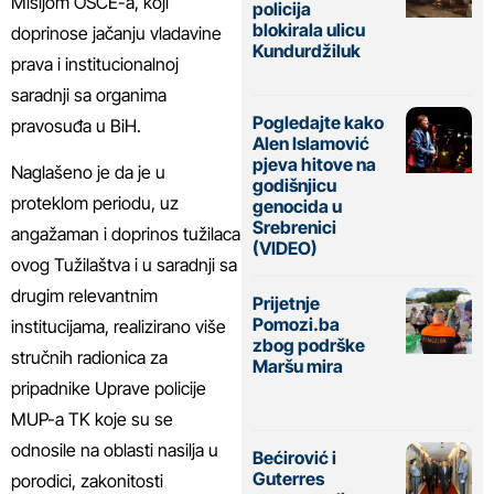
Misijom OSCE-a, koji
policija
blokirala ulicu
doprinose jačanju vladavine
Kundurdžiluk
prava i institucionalnoj
saradnji sa organima
Pogledajte kako
pravosuđa u BiH.
Alen Islamović
pjeva hitove na
Naglašeno je da je u
godišnjicu
proteklom periodu, uz
genocida u
Srebrenici
angažaman i doprinos tužilaca
(VIDEO)
ovog Tužilaštva i u saradnji sa
drugim relevantnim
Prijetnje
Pomozi.ba
institucijama, realizirano više
zbog podrške
stručnih radionica za
Maršu mira
pripadnike Uprave policije
MUP-a TK koje su se
odnosile na oblasti nasilja u
Bećirović i
Guterres
porodici, zakonitosti