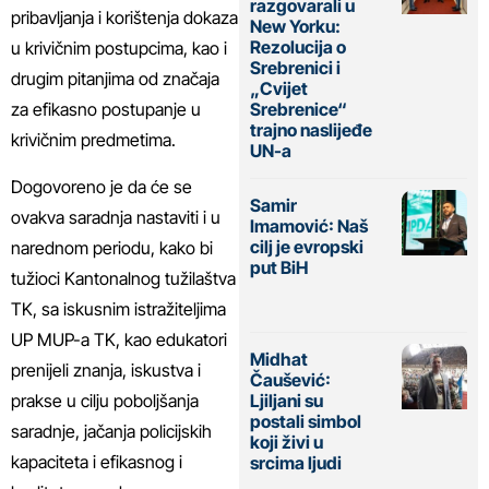
razgovarali u
pribavljanja i korištenja dokaza
New Yorku:
Rezolucija o
u krivičnim postupcima, kao i
Srebrenici i
drugim pitanjima od značaja
„Cvijet
za efikasno postupanje u
Srebrenice“
trajno naslijeđe
krivičnim predmetima.
UN-a
Dogovoreno je da će se
Samir
ovakva saradnja nastaviti i u
Imamović: Naš
cilj je evropski
narednom periodu, kako bi
put BiH
tužioci Kantonalnog tužilaštva
TK, sa iskusnim istražiteljima
UP MUP-a TK, kao edukatori
Midhat
prenijeli znanja, iskustva i
Čaušević:
prakse u cilju poboljšanja
Ljiljani su
postali simbol
saradnje, jačanja policijskih
koji živi u
kapaciteta i efikasnog i
srcima ljudi