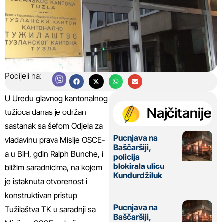
Podijeli na:
U Uredu glavnog kantonalnog
Najčitanije
tužioca danas je održan
sastanak sa šefom Odjela za
Pucnjava na
vladavinu prava Misije OSCE-
Baščaršiji,
a u BiH, gdin Ralph Bunche, i
policija
blokirala ulicu
bližim saradnicima, na kojem
Kundurdžiluk
je istaknuta otvorenost i
konstruktivan pristup
Pucnjava na
Tužilaštva TK u saradnji sa
Baščaršiji,