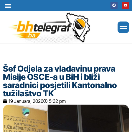
Uslovi korištenja
Terms of use
Politika kolačića
Cookie Policy
Šef Odjela za vladavinu prava
Misije OSCE-a u BiH i bliži
saradnici posjetili Kantonalno
tužilaštvo TK
19 Januara, 2026
5:32 pm