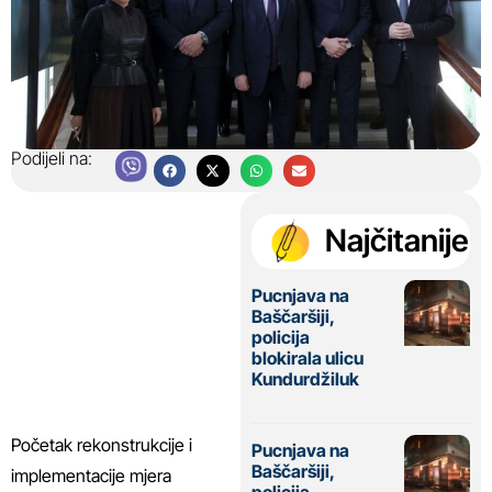
Podijeli na:
Najčitanije
Pucnjava na
Baščaršiji,
policija
blokirala ulicu
Kundurdžiluk
Početak rekonstrukcije i
Pucnjava na
Baščaršiji,
implementacije mjera
policija