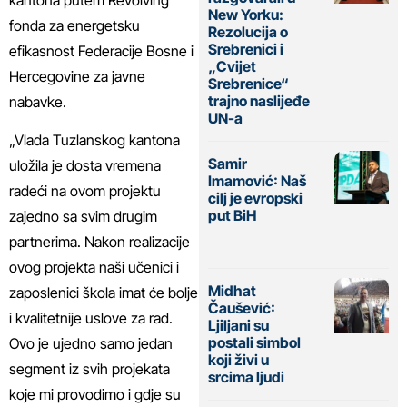
New Yorku:
fonda za energetsku
Rezolucija o
Srebrenici i
efikasnost Federacije Bosne i
„Cvijet
Hercegovine za javne
Srebrenice“
trajno naslijeđe
nabavke.
UN-a
„Vlada Tuzlanskog kantona
Samir
uložila je dosta vremena
Imamović: Naš
radeći na ovom projektu
cilj je evropski
put BiH
zajedno sa svim drugim
partnerima. Nakon realizacije
ovog projekta naši učenici i
Midhat
zaposlenici škola imat će bolje
Čaušević:
i kvalitetnije uslove za rad.
Ljiljani su
postali simbol
Ovo je ujedno samo jedan
koji živi u
segment iz svih projekata
srcima ljudi
koje mi provodimo i gdje su