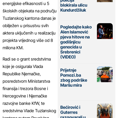
energijske efikasnosti u 5
blokirala ulicu
Kundurdžiluk
školskih objekata na području
Tuzlanskog kantona danas je
obilježen u prisustvu svih
Pogledajte kako
Alen Islamović
aktera uključenih u realizaciju
pjeva hitove na
projekta vrijednog više od 8
godišnjicu
genocida u
miliona KM.
Srebrenici
(VIDEO)
Radi se o grant sredstvima
koje je osigurala Vlada
Prijetnje
Republike Njemačke,
Pomozi.ba
zbog podrške
posredstvom Ministarstva
Maršu mira
finansija i trezora Bosne i
Hercegovine i Njemačke
razvojne banke KfW, te
Bećirović i
sredstvima Vlade Tuzlanskog
Guterres
razgovarali u
kantona putem Revolving