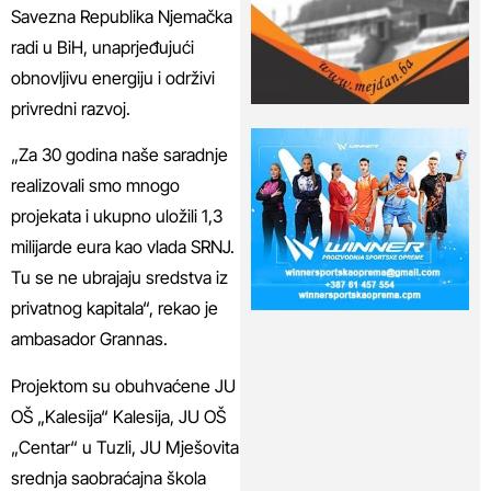
Savezna Republika Njemačka
radi u BiH, unaprjeđujući
obnovljivu energiju i održivi
privredni razvoj.
„Za 30 godina naše saradnje
realizovali smo mnogo
projekata i ukupno uložili 1,3
milijarde eura kao vlada SRNJ.
Tu se ne ubrajaju sredstva iz
privatnog kapitala“, rekao je
ambasador Grannas.
Projektom su obuhvaćene JU
OŠ „Kalesija“ Kalesija, JU OŠ
„Centar“ u Tuzli, JU Mješovita
srednja saobraćajna škola