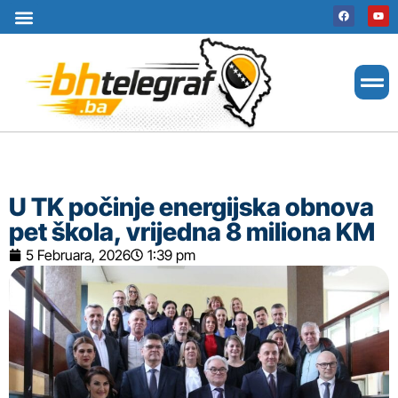
Uslovi korištenja
Terms of use
Politika kolačića
Cookie Policy
U TK počinje energijska obnova
pet škola, vrijedna 8 miliona KM
5 Februara, 2026
1:39 pm