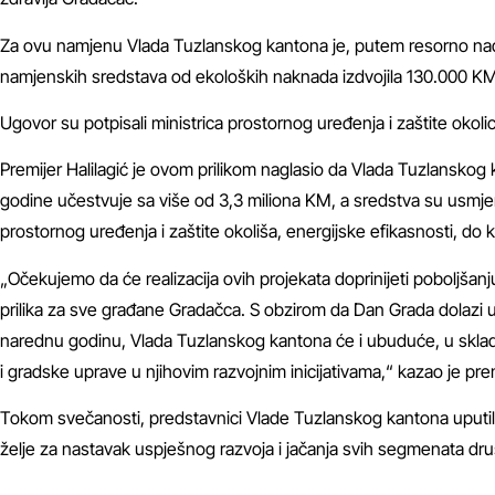
Za ovu namjenu Vlada Tuzlanskog kantona je, putem resorno nadle
namjenskih sredstava od ekoloških naknada izdvojila 130.000 KM
Ugovor su potpisali ministrica prostornog uređenja i zaštite okol
Premijer Halilagić je ovom prilikom naglasio da Vlada Tuzlanskog
godine učestvuje sa više od 3,3 miliona KM, a sredstva su usmjere
prostornog uređenja i zaštite okoliša, energijske efikasnosti, do k
„Očekujemo da će realizacija ovih projekata doprinijeti poboljšanju
prilika za sve građane Gradačca. S obzirom da Dan Grada dolazi u p
narednu godinu, Vlada Tuzlanskog kantona će i ubuduće, u sklad
i gradske uprave u njihovim razvojnim inicijativama,“ kazao je premi
Tokom svečanosti, predstavnici Vlade Tuzlanskog kantona uputi
želje za nastavak uspješnog razvoja i jačanja svih segmenata dru