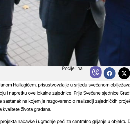
Podijeli na:
anom Halilagićem, prisustvovala je u srijedu svečanom obilježav
voju i napretku ove lokalne zajednice. Prije Svečane sjednice Gra
 sastanak na kojem je razgovarano o realizaciji zajedničkih proje
 kvalitete života građana.
u projekta nabavke i ugradnje peći za centralno grijanje u objektu