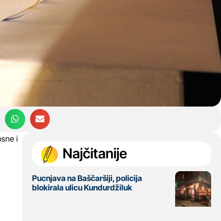
osne i
Najčitanije
Pucnjava na Baščaršiji, policija
blokirala ulicu Kundurdžiluk