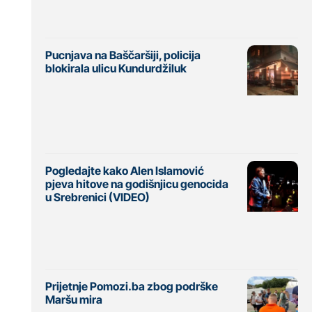
Pucnjava na Baščaršiji, policija
blokirala ulicu Kundurdžiluk
Pogledajte kako Alen Islamović
pjeva hitove na godišnjicu genocida
u Srebrenici (VIDEO)
Prijetnje Pomozi.ba zbog podrške
Maršu mira