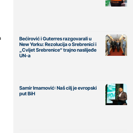
a
Bećirović i Guterres razgovarali u
New Yorku: Rezolucija o Srebrenici i
„Cvijet Srebrenice“ trajno naslijeđe
UN-a
Samir Imamović: Naš cilj je evropski
put BiH