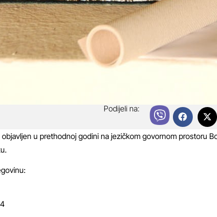
Podijeli na:
n objavljen u prethodnoj godini na jezičkom govornom prostoru B
u.
egovinu:
24