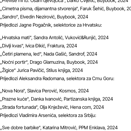
„Previše mi to. Osam djevojčica“, Darko Cvijetić, Buybook, 2024
„Cimetna pisma, dijamantna stvorenja“, Faruk Šehić, Buybook, 
„Sandro“, Elvedin Nezirović, Buybook, 2024
Prijedlozi Jagne Pogačnik, selektorice za Hrvatsku:
„Hrvatska mati“, Sandra Antolić, Vuković&Runjić, 2024
„Divlji kvas“, Ivica Đikić, Fraktura, 2024
„Četiri plamena, led“, Nada Gašić, Sandrof, 2024
„Noćni portir“, Drago Glamuzina, Buybook, 2024
„Žigice“ Jurica Pavičić, Stilus knjiga, 2024
Prijedlozi Aleksandra Radomana, selektora za Crnu Goru:
„Nova Nora“, Slavica Perović, Kosmos, 2024
„Prazne kuće“, Danka Ivanović, Partizanska knjiga, 2024
„Strada fortunada“, Olja Knježević, Hena com, 2024
Prijedlozi Vladimira Arsenića, selektora za Srbiju:
„Sve dobre barbike“, Katarina Mitrović, PPM Enklava, 2024