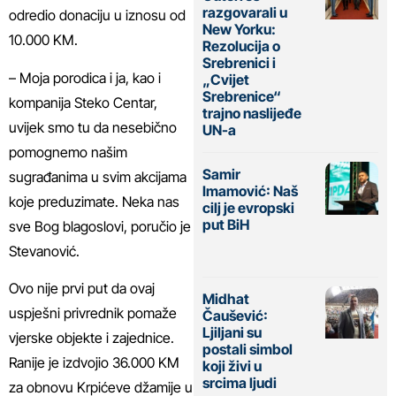
razgovarali u
odredio donaciju u iznosu od
New Yorku:
10.000 KM.
Rezolucija o
Srebrenici i
– Moja porodica i ja, kao i
„Cvijet
Srebrenice“
kompanija Steko Centar,
trajno naslijeđe
uvijek smo tu da nesebično
UN-a
pomognemo našim
Samir
sugrađanima u svim akcijama
Imamović: Naš
koje preduzimate. Neka nas
cilj je evropski
put BiH
sve Bog blagoslovi, poručio je
Stevanović.
Ovo nije prvi put da ovaj
Midhat
uspješni privrednik pomaže
Čaušević:
Ljiljani su
vjerske objekte i zajednice.
postali simbol
Ranije je izdvojio 36.000 KM
koji živi u
srcima ljudi
za obnovu Krpićeve džamije u