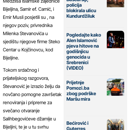
Medžlisa Islamske zajednice
policija
Bijeljina, Samir ef. Camić, i
blokirala ulicu
Kundurdžiluk
Emir Musli posjetili su , na
njegov poziv, privrednika
Milenka Stevanovića u
Pogledajte kako
Alen Islamović
sjedištu njegove firme Steko
pjeva hitove na
Centar u Kojčinovcu, kod
godišnjicu
genocida u
Bijeljine.
Srebrenici
(VIDEO)
Tokom srdačnog i
prijateljskog razgovora,
Prijetnje
Stevanović je izrazio želju da
Pomozi.ba
zbog podrške
novčano pomogne završetak
Maršu mira
renoviranja i pripreme za
svečano otvaranje
Salihbegovićeve džamije u
Bećirović i
Bijeljini, te je u tu svrhu
Guterres