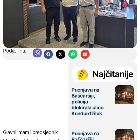
Podijeli na:
Najčitanije
Pucnjava na
Baščaršiji,
policija
blokirala ulicu
Kundurdžiluk
Glavni imam i predsjednik
Pucnjava na
Baščaršiji,